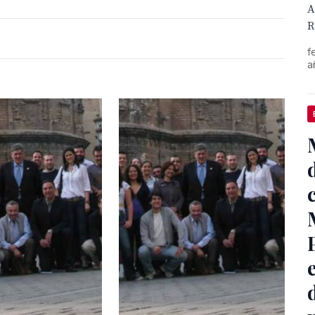
A
R
f
a