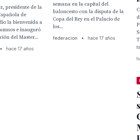
semana en la capital del
ez, presidente de la
C
baloncesto con la disputa de la
Española de
d
Copa del Rey en el Palacio de
dio la bienvenida a
P
los...
alumnos e inauguró
S
ción del Master...
federacion
•
hace 17 años
T
t
•
hace 17 años
h