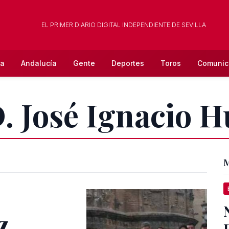
EL PRIMER DIARIO DIGITAL INDEPENDIENTE DE SEVILLA
la
Andalucía
Gente
Deportes
Toros
Comunic
D. José Ignacio 
M
z