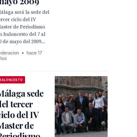
mayo 2009
álaga será la sede del
ercer ciclo del IV
aster de Periodismo
n baloncesto del 7 al
0 de mayo del 2009...
ederacion
•
hace 17
ños
BALONCESTO
Málaga sede
del tercer
ciclo del IV
Master de
Periodismo