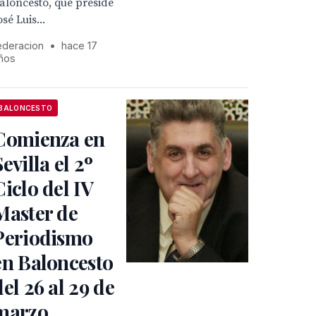
aloncesto, que preside
osé Luis...
ederacion
•
hace 17
ños
BALONCESTO
Comienza en
Sevilla el 2º
Ciclo del IV
Master de
Periodismo
en Baloncesto
del 26 al 29 de
marzo