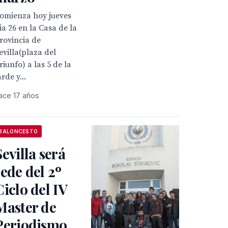
omienza hoy jueves
ia 26 en la Casa de la
rovincia de
evilla(plaza del
riunfo) a las 5 de la
arde y...
ace 17 años
BALONCESTO
Sevilla será
sede del 2º
Ciclo del IV
Master de
Periodismo