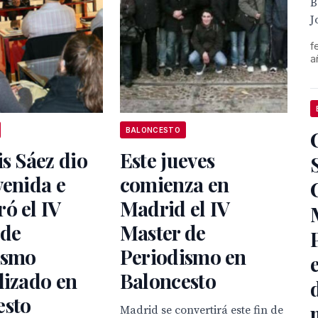
B
J
f
a
BALONCESTO
is Sáez dio
Este jueves
venida e
comienza en
ó el IV
Madrid el IV
 de
Master de
ismo
Periodismo en
lizado en
Baloncesto
esto
Madrid se convertirá este fin de