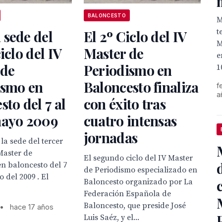
BALONCESTO
M
t
 sede del
El 2º Ciclo del IV
M
iclo del IV
Master de
e
 de
Periodismo en
1
ismo en
Baloncesto finaliza
f
a
sto del 7 al
con éxito tras
mayo 2009
cuatro intensas
jornadas
la sede del tercer
 Master de
El segundo ciclo del IV Master
n baloncesto del 7
de Periodismo especializado en
 del 2009 . El
Baloncesto organizado por La
Federación Española de
Baloncesto, que preside José
•
hace 17 años
Luis Saéz, y el...