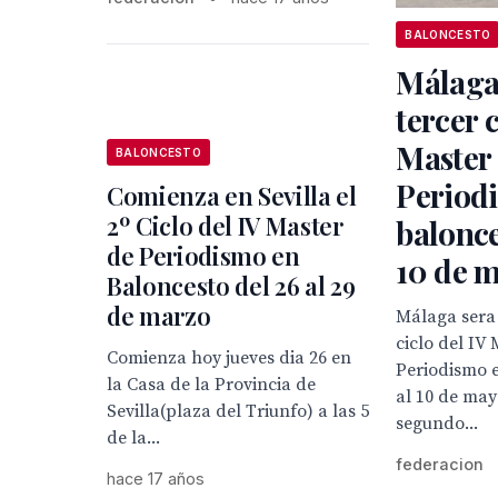
BALONCESTO
Málaga
tercer c
Master
BALONCESTO
Period
Comienza en Sevilla el
2º Ciclo del IV Master
balonce
de Periodismo en
10 de 
Baloncesto del 26 al 29
de marzo
Málaga sera 
ciclo del IV
Comienza hoy jueves dia 26 en
Periodismo e
la Casa de la Provincia de
al 10 de mayo
Sevilla(plaza del Triunfo) a las 5
segundo...
de la...
federacion
hace 17 años