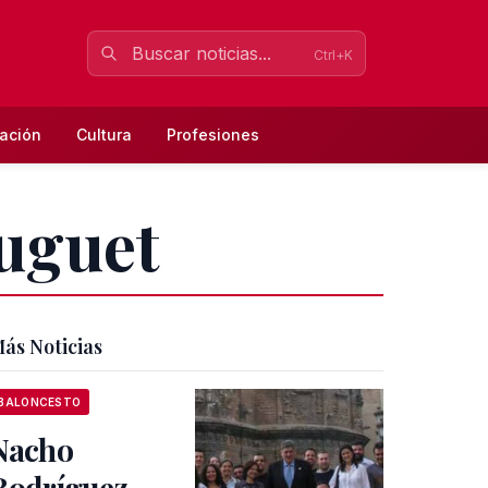
Ctrl+K
ación
Cultura
Profesiones
Huguet
ás Noticias
BALONCESTO
Nacho
Rodríguez