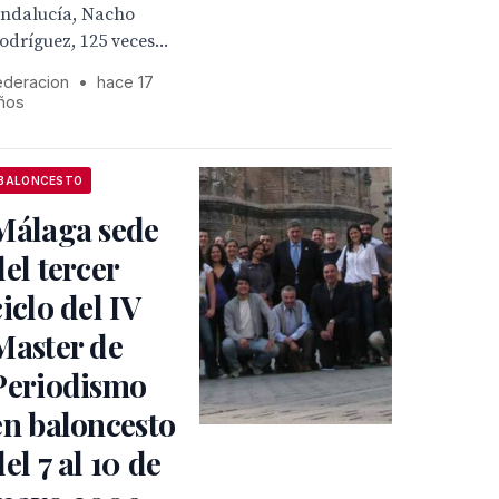
ndalucía, Nacho
odríguez, 125 veces...
ederacion
•
hace 17
ños
BALONCESTO
Málaga sede
del tercer
ciclo del IV
Master de
Periodismo
en baloncesto
del 7 al 10 de