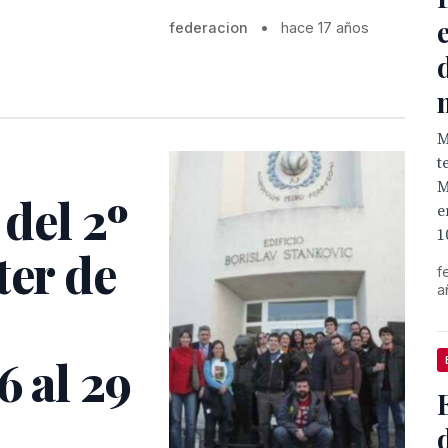
federacion
•
hace 17 años
M
t
M
 del 2º
e
1
ter de
f
a
6 al 29