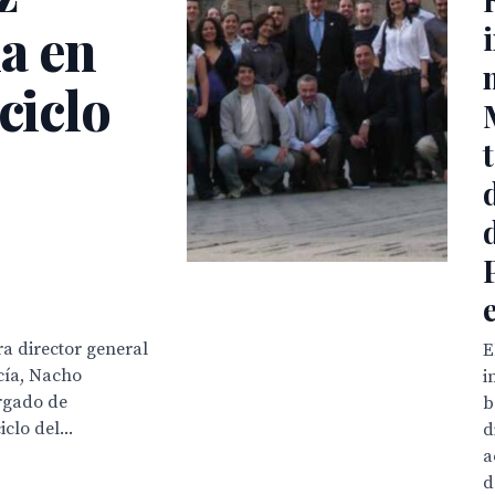
a en
ciclo
ra director general
E
cía, Nacho
i
argado de
b
clo del...
d
a
d