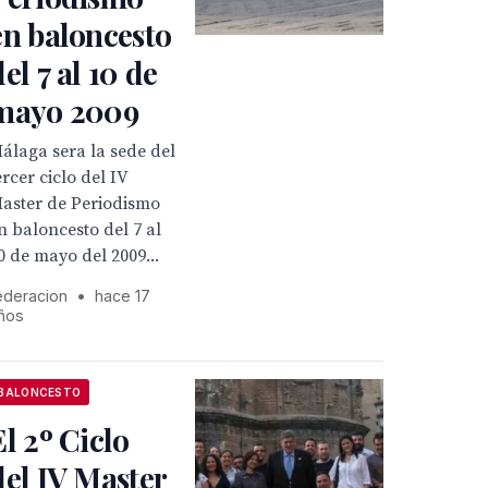
en baloncesto
del 7 al 10 de
mayo 2009
álaga sera la sede del
ercer ciclo del IV
aster de Periodismo
n baloncesto del 7 al
0 de mayo del 2009...
ederacion
•
hace 17
ños
BALONCESTO
El 2º Ciclo
del IV Master