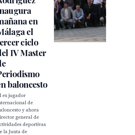
inaugura
mañana en
Málaga el
tercer ciclo
del IV Master
de
Periodismo
en baloncesto
l ex jugador
nternacional de
aloncesto y ahora
irector general de
ctividades deportivas
e la Junta de