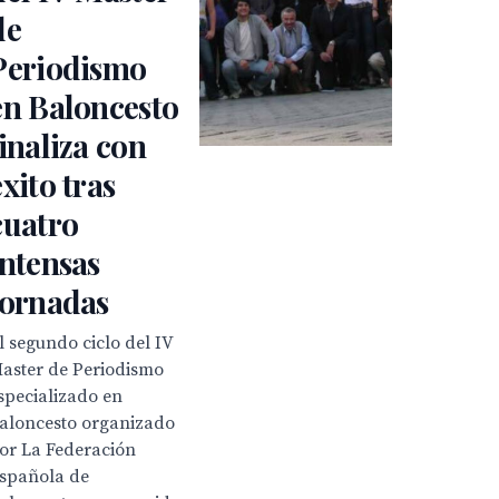
de
Periodismo
en Baloncesto
finaliza con
éxito tras
cuatro
intensas
jornadas
l segundo ciclo del IV
aster de Periodismo
specializado en
aloncesto organizado
or La Federación
spañola de