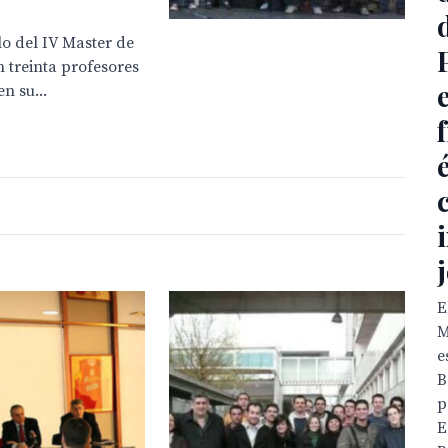
clo del IV Master de
 treinta profesores
n su...
E
M
e
B
p
E