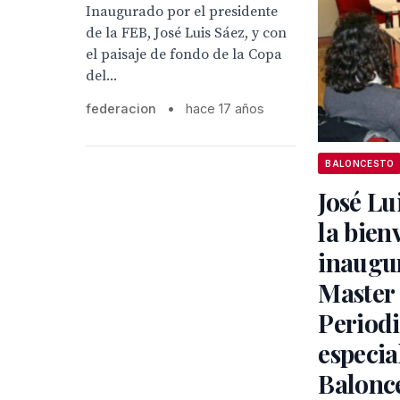
Inaugurado por el presidente
de la FEB, José Luis Sáez, y con
el paisaje de fondo de la Copa
del...
federacion
•
hace 17 años
BALONCESTO
José Lu
la bien
inaugur
Master
Period
especia
Balonc