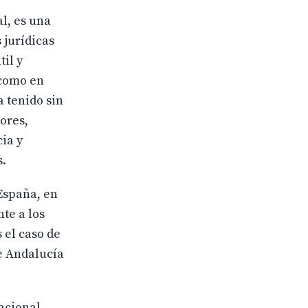
al, es una
 jurídicas
til y
 como en
 tenido sin
ores,
ia y
s.
España, en
te a los
 el caso de
de Andalucía
nacional