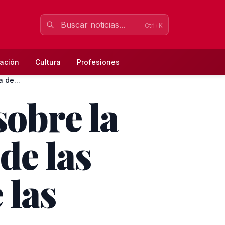
Ctrl+K
ación
Cultura
Profesiones
 de...
sobre la
de las
 las