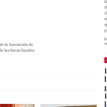
M
(
d
m
q
p
R
a
 de la Asociación de
de las becas finaliza