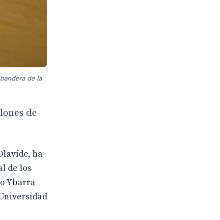
 bandera de la
llones de
Olavide, ha
al de los
so Ybarra
 Universidad