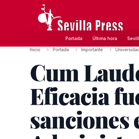
Portada
Última hora
Sevil
Inicio
Portada
Importante
Universida
Cum Laude 
Eficacia fu
sanciones 