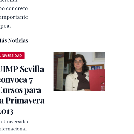
ipo concreto
n importante
opea.
ás Noticias
UNIVERSIDAD
UIMP Sevilla
convoca 7
Cursos para
la Primavera
2013
a Universidad
nternacional