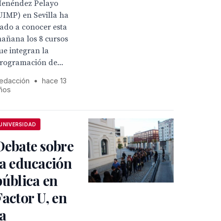
enéndez Pelayo
UIMP) en Sevilla ha
ado a conocer esta
añana los 8 cursos
ue integran la
rogramación de...
edacción
•
hace 13
ños
UNIVERSIDAD
Debate sobre
la educación
pública en
Factor U, en
la