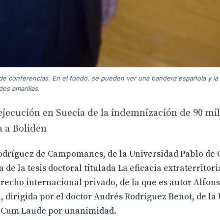
 de conferencias. En el fondo, se pueden ver una bandera española y la
es amarillas.
 ejecución en Suecia de la indemnización de 90 mi
a a Boliden
o Rodríguez de Campomanes, de la Universidad Pablo de 
de la tesis doctoral titulada La eficacia extraterritori
recho internacional privado, de la que es autor Alfon
al, dirigida por el doctor Andrés Rodríguez Benot, de la
te Cum Laude por unanimidad.