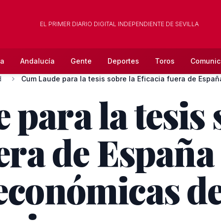
EL PRIMER DIARIO DIGITAL INDEPENDIENTE DE SEVILLA
la
Andalucía
Gente
Deportes
Toros
Comunic
d
Cum Laude para la tesis sobre la Eficacia fuera de España
para la tesis 
era de España 
económicas de