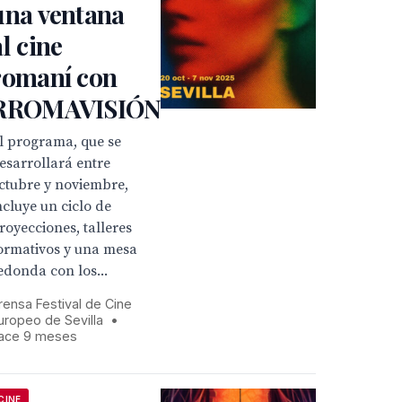
una ventana
al cine
romaní con
RROMAVISIÓN
l programa, que se
esarrollará entre
ctubre y noviembre,
ncluye un ciclo de
royecciones, talleres
ormativos y una mesa
edonda con los...
rensa Festival de Cine
uropeo de Sevilla
•
ace 9 meses
CINE