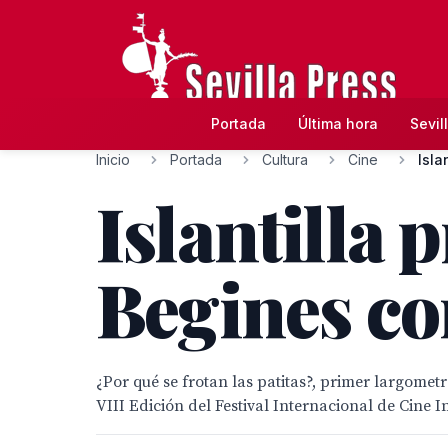
Portada
Última hora
Sevil
Inicio
Portada
Cultura
Cine
Isla
Islantilla 
Begines co
¿Por qué se frotan las patitas?, primer largomet
VIII Edición del Festival Internacional de Cine In