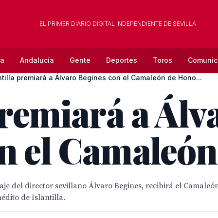
EL PRIMER DIARIO DIGITAL INDEPENDIENTE DE SEVILLA
la
Andalucía
Gente
Deportes
Toros
Comunic
ntilla premiará a Álvaro Begines con el Camaleón de Hono...
premiará a Álv
n el Camaleó
raje del director sevillano Álvaro Begines, recibirá el Camale
édito de Islantilla.