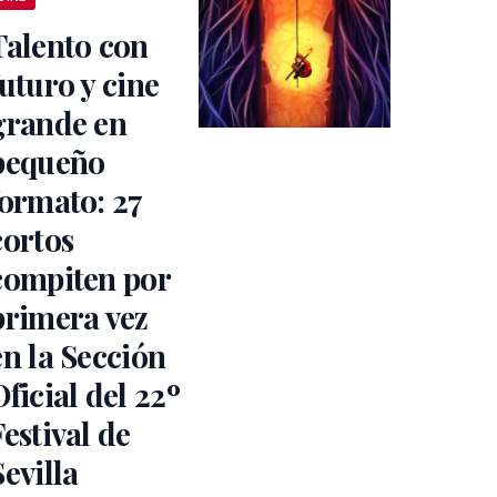
Talento con
futuro y cine
grande en
pequeño
formato: 27
cortos
compiten por
primera vez
en la Sección
Oficial del 22º
Festival de
Sevilla