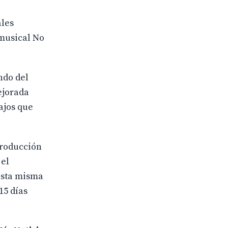
ales
 musical No
ndo del
mejorada
ajos que
 producción
 el
esta misma
15 días