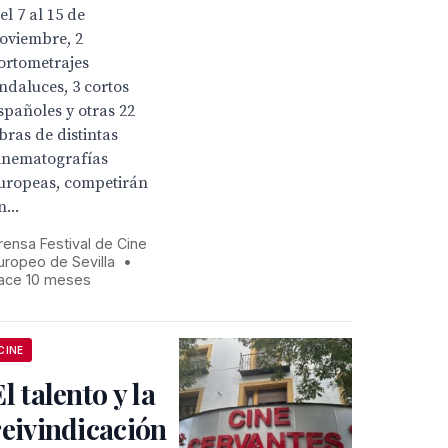
el 7 al 15 de
oviembre, 2
ortometrajes
ndaluces, 3 cortos
spañoles y otras 22
bras de distintas
inematografías
uropeas, competirán
n...
rensa Festival de Cine
uropeo de Sevilla
•
ace 10 meses
CINE
El talento y la
reivindicación