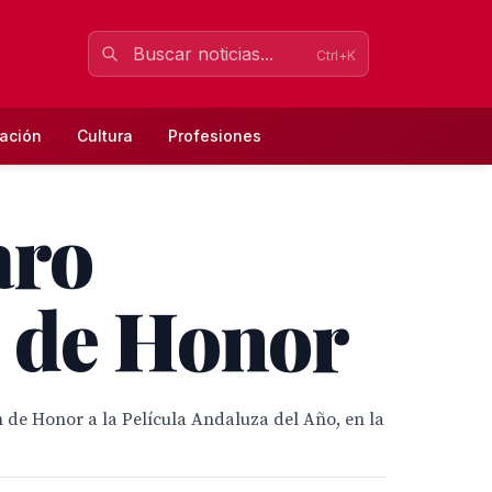
Ctrl+K
ación
Cultura
Profesiones
aro
n de Honor
ón de Honor a la Película Andaluza del Año, en la