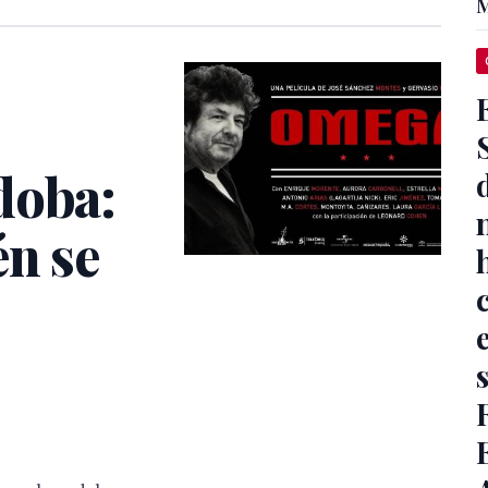
M
doba:
én se