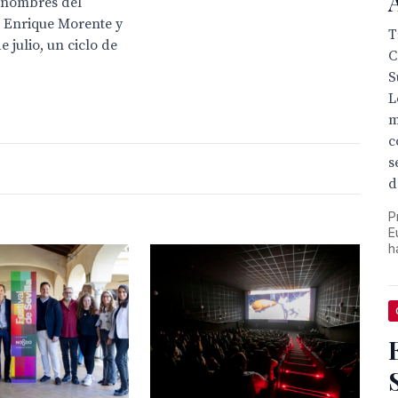
 nombres del
, Enrique Morente y
T
 julio, un ciclo de
C
S
L
s
m
c
s
d
P
E
h