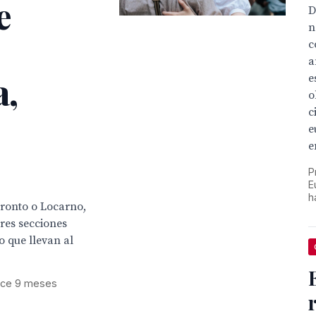
e
D
n
c
a
a,
e
o
c
e
e
P
E
h
ronto o Locarno,
res secciones
o que llevan al
ace 9 meses