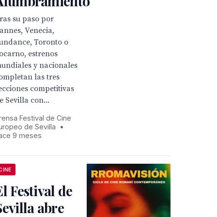
Alumbramiento
ras su paso por
annes, Venecia,
undance, Toronto o
ocarno, estrenos
undiales y nacionales
ompletan las tres
ecciones competitivas
e Sevilla con...
rensa Festival de Cine
uropeo de Sevilla
•
ace 9 meses
CINE
El Festival de
Sevilla abre