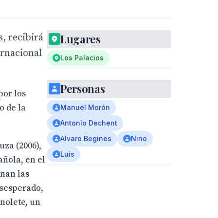
s, recibirá
Lugares
ernacional
Los Palacios
Personas
por los
o de la
Manuel Morón
Antonio Dechent
Alvaro Begines
Nino
uza (2006),
Luis
añola, en el
onan las
esesperado,
nolete, un