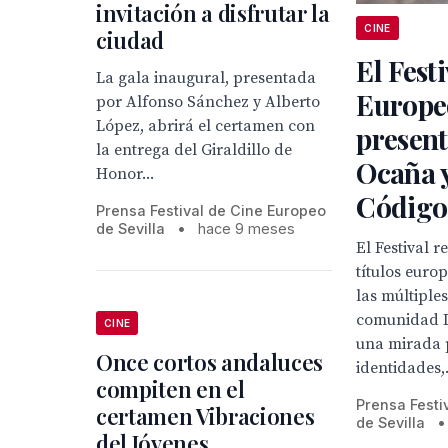
invitación a disfrutar la
CINE
ciudad
El Fest
La gala inaugural, presentada
Europeo
por Alfonso Sánchez y Alberto
López, abrirá el certamen con
present
la entrega del Giraldillo de
Ocaña y
Honor...
Código
Prensa Festival de Cine Europeo
de Sevilla
•
hace 9 meses
El Festival 
títulos europ
las múltiple
comunidad 
CINE
una mirada p
Once cortos andaluces
identidades,.
compiten en el
Prensa Festi
certamen Vibraciones
de Sevilla
•
del Jóvenes