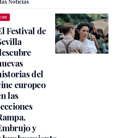
ás Noticias
CINE
El Festival de
Sevilla
descubre
nuevas
historias del
cine europeo
en las
secciones
Rampa,
Embrujo y