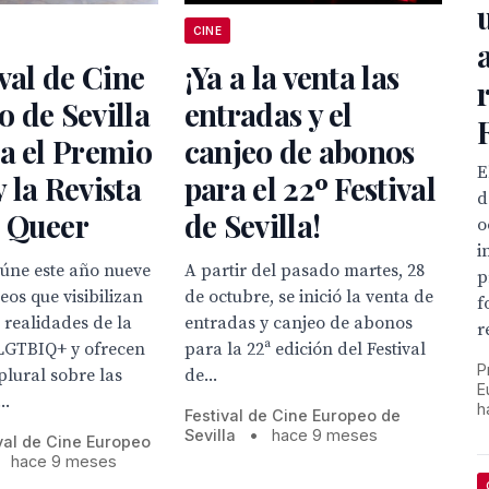
CINE
ival de Cine
¡Ya a la venta las
 de Sevilla
entradas y el
a el Premio
canjeo de abonos
E
 la Revista
para el 22º Festival
d
 Queer
de Sevilla!
o
i
reúne este año nueve
A partir del pasado martes, 28
p
eos que visibilizan
de octubre, se inició la venta de
f
s realidades de la
entradas y canjeo de abonos
r
LGTBIQ+ y ofrecen
para la 22ª edición del Festival
P
lural sobre las
de...
E
..
h
Festival de Cine Europeo de
Sevilla
•
hace 9 meses
val de Cine Europeo
hace 9 meses