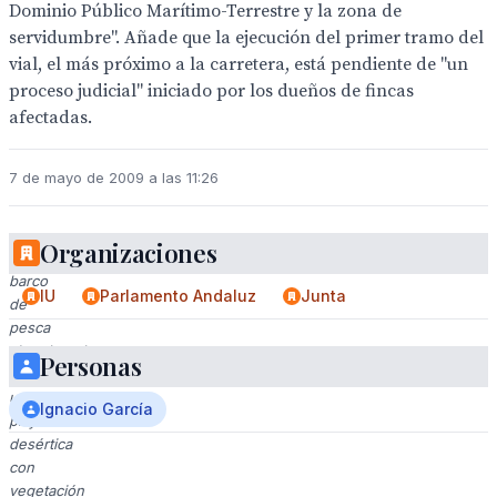
Dominio Público Marítimo-Terrestre y la zona de
servidumbre". Añade que la ejecución del primer tramo del
vial, el más próximo a la carretera, está pendiente de "un
proceso judicial" iniciado por los dueños de fincas
afectadas.
7 de mayo de 2009 a las 11:26
Organizaciones
Un
barco
IU
Parlamento Andaluz
Junta
de
pesca
abandonado
Personas
en
una
Ignacio García
playa
desértica
con
vegetación