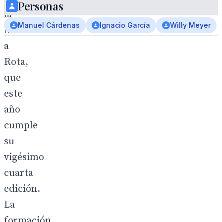
Personas
la
Manuel Cárdenas
Ignacio García
Willy Meyer
Marcha
a
Rota,
que
este
año
cumple
su
vigésimo
cuarta
edición.
La
formación