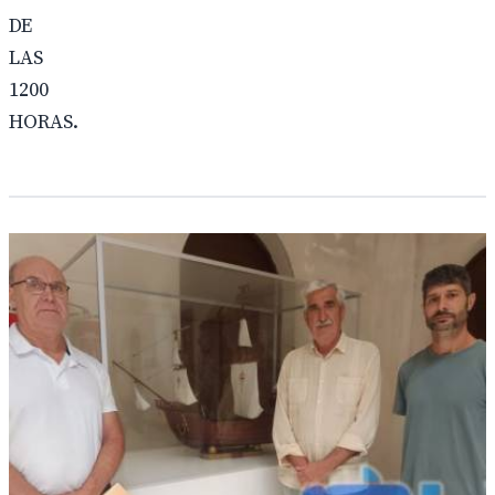
DE
LAS
1200
HORAS.