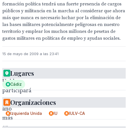
formación política tendrá una fuerte presencia de cargos
públicos y militancia en la marcha al considerar que ahora
más que nunca es necesario luchar por la eliminación de
las bases militares potencialmente peligrosas en nuestro
territorio y emplear los muchos millones de pesetas de
gastos militares en políticas de empleo y ayudas sociales.
15 de mayo de 2009 a las 23:41
Izquierda
Lugares
Unida
Cádiz
participará
un
Organizaciones
año
Izquierda Unida
IU
IULV-CA
más
en