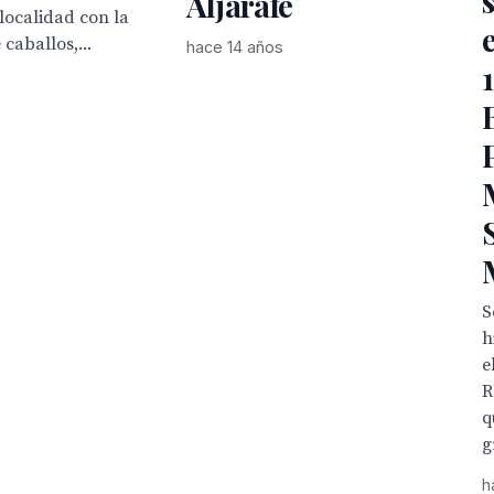
Aljarafe
 localidad con la
caballos,...
hace 14 años
S
h
e
R
q
g
h