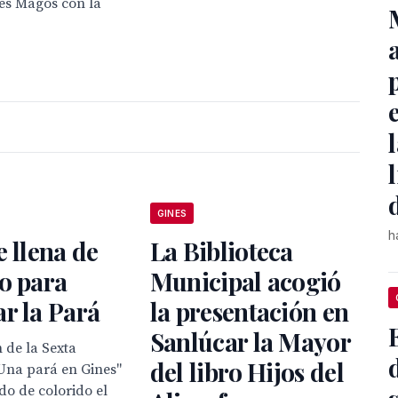
es Magos con la
d
GINES
h
e llena de
La Biblioteca
o para
Municipal acogió
r la Pará
la presentación en
Sanlúcar la Mayor
 de la Sexta
del libro Hijos del
"Una pará en Gines"
do de colorido el