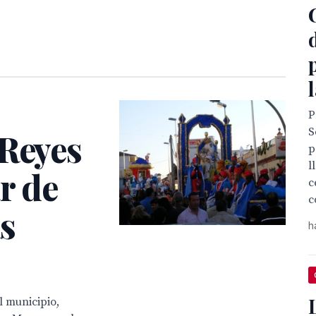
P
S
 Reyes
p
l
r de
c
c
as
h
l municipio,