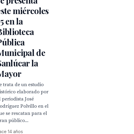
se presenta
este miércoles
15 en la
Biblioteca
Pública
Municipal de
Sanlúcar la
Mayor
e trata de un estudio
istórico elaborado por
l periodista José
odríguez Polvillo en el
ue se rescatan para el
ran público...
ace 14 años