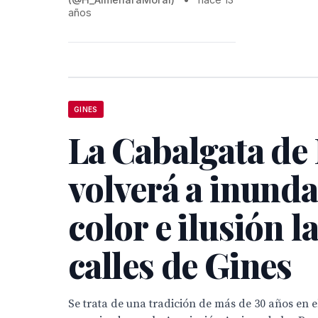
años
GINES
La Cabalgata de
volverá a inunda
color e ilusión l
calles de Gines
Se trata de una tradición de más de 30 años en e