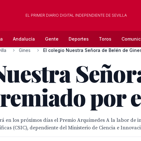
EL PRIMER DIARIO DIGITAL INDEPENDIENTE DE SEVILLA
la
Andalucía
Gente
Deportes
Toros
Comunic
lla
Gines
El colegio Nuestra Señora de Belén de Gines,
 Nuestra Señor
premiado por 
á en los próximos días el Premio Arquímedes A la labor de in
íficas (CSIC), dependiente del Ministerio de Ciencia e Innovac