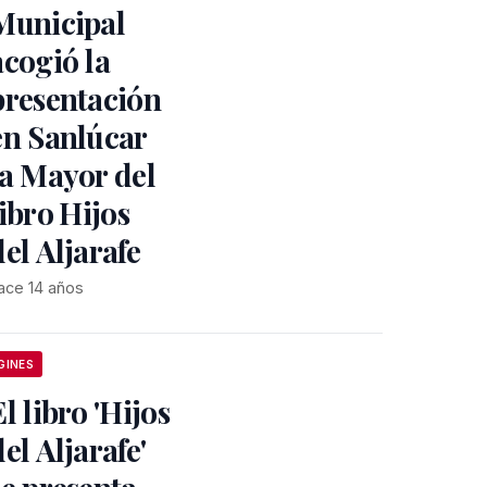
Municipal
acogió la
presentación
en Sanlúcar
la Mayor del
libro Hijos
el Aljarafe
ace 14 años
GINES
El libro 'Hijos
del Aljarafe'