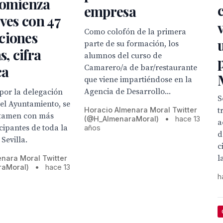
comienza
empresa
eves con 47
Como colofón de la primera
ciones
parte de su formación, los
s, cifra
alumnos del curso de
ca
Camarero/a de bar/restaurante
que viene impartiéndose en la
Agencia de Desarrollo...
por la delegación
S
del Ayuntamiento, se
Horacio Almenara Moral Twitter
t
ertamen con más
(@H_AlmenaraMoral)
•
hace 13
a
cipantes de toda la
años
d
Sevilla.
c
la
nara Moral Twitter
raMoral)
•
hace 13
h