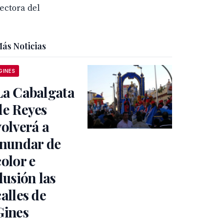
ectora del
ás Noticias
GINES
La Cabalgata
de Reyes
volverá a
inundar de
color e
ilusión las
calles de
Gines