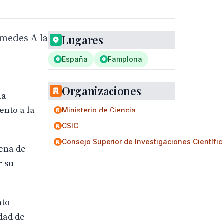
medes A la
Lugares
España
Pamplona
Organizaciones
la
ento a la
Ministerio de Ciencia
CSIC
Consejo Superior de Investigaciones Científi
tena de
r su
nto
udad de