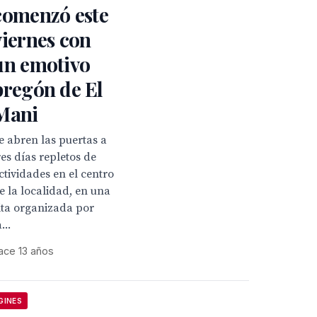
comenzó este
viernes con
un emotivo
pregón de El
Mani
e abren las puertas a
res días repletos de
ctividades en el centro
e la localidad, en una
ita organizada por
...
ace 13 años
GINES