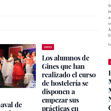
S
t
a
o
A
l
h
GINES
Los alumnos de
Gines que han
realizado el curso
de hostelería se
disponen a
empezar sus
aval de
prácticas en