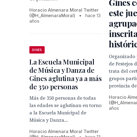
Gines 
este ju
Horacio Almenara Moral Twitter
(@H_AlmenaraMoral)
•
hace 13
agrupa
años
inscrita
históri
GINES
Organizado 
La Escuela Municipal
de Festejos 
de Música y Danza de
trata del c
Gines aglutina ya a más
grupos parti
de 350 personas
provincia de 
Horacio Alme
Más de 350 personas de todas
(@H_Almena
las edades se aglutinan en torno
años
a la Escuela Municipal de
Música y Danza...
Horacio Almenara Moral Twitter
(@H_AlmenaraMoral)
•
hace 13