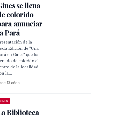
Gines se llena
de colorido
para anunciar
la Pará
resentación de la
exta Edición de "Una
ará en Gines" que ha
lenado de colorido el
entro de la localidad
on la...
ace 13 años
GINES
La Biblioteca