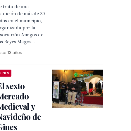
e trata de una
radición de más de 30
ños en el municipio,
rganizada por la
sociación Amigos de
os Reyes Magos...
ace 13 años
GINES
El sexto
Mercado
Medieval y
Navideño de
Gines