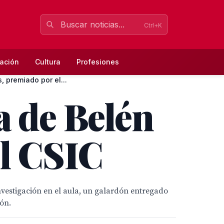
Ctrl+K
ación
Cultura
Profesiones
 premiado por el...
a de Belén
el CSIC
vestigación en el aula, un galardón entregado
ión.