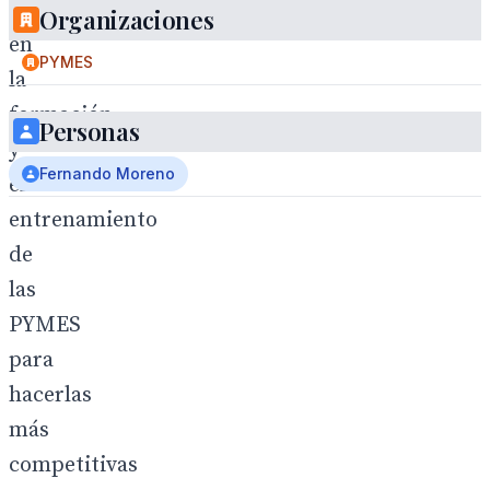
referente
Organizaciones
en
PYMES
la
formación
Personas
y
Fernando Moreno
el
entrenamiento
de
las
PYMES
para
hacerlas
más
competitivas