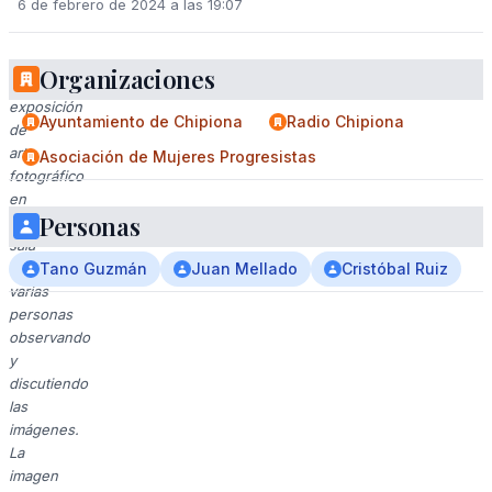
6 de febrero de 2024 a las 19:07
Organizaciones
Una
exposición
Ayuntamiento de Chipiona
Radio Chipiona
de
arte
Asociación de Mujeres Progresistas
fotográfico
en
Personas
una
sala
con
Tano Guzmán
Juan Mellado
Cristóbal Ruiz
varias
personas
observando
y
discutiendo
las
imágenes.
La
imagen