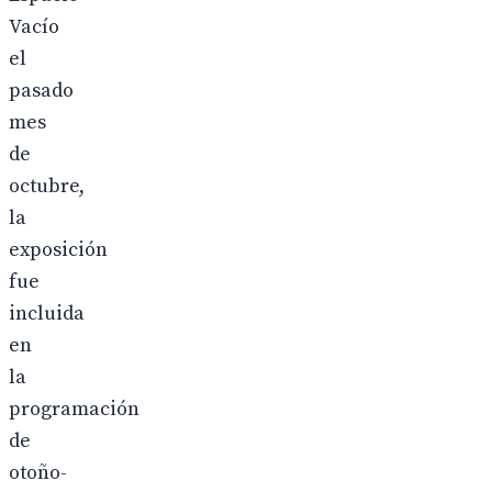
Vacío
el
pasado
mes
de
octubre,
la
exposición
fue
incluida
en
la
programación
de
otoño-