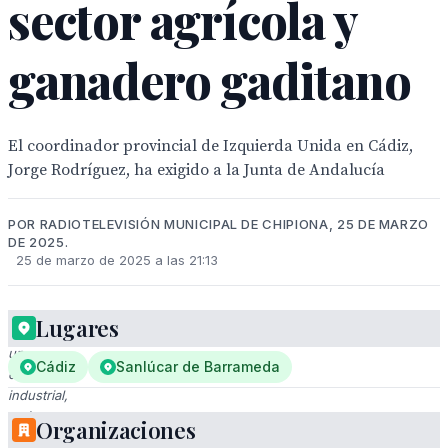
sector agrícola y
ganadero gaditano
El coordinador provincial de Izquierda Unida en Cádiz,
Jorge Rodríguez, ha exigido a la Junta de Andalucía
POR RADIOTELEVISIÓN MUNICIPAL DE CHIPIONA, 25 DE MARZO
DE 2025.
25 de marzo de 2025 a las 21:13
Lugares
En
un
Cádiz
Sanlúcar de Barrameda
entorno
industrial,
varios
Organizaciones
individuos