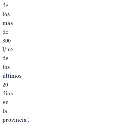
de
los
más
de
300
l/m2
de
los
últimos
20
días
en
la
provincia”.