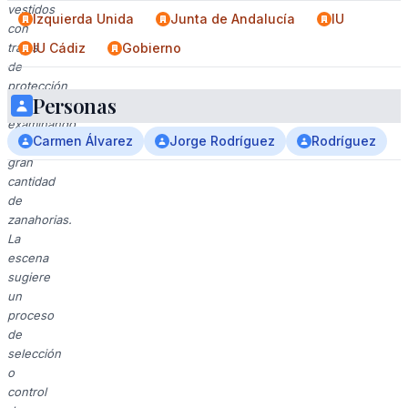
vestidos
Izquierda Unida
Junta de Andalucía
IU
con
trajes
IU Cádiz
Gobierno
de
protección
Personas
están
examinando
Carmen Álvarez
Jorge Rodríguez
Rodríguez
una
gran
cantidad
de
zanahorias.
La
escena
sugiere
un
proceso
de
selección
o
control