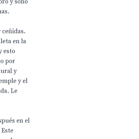
oro y sonó
mas.
 ceñidas.
leta en la
y esto
do por
ural y
emple y el
ada. Le
spués en el
 Este