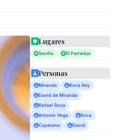
Lugares
Sevilla
El Parralejo
Personas
Miranda
Roca Rey
David de Miranda
Rafael Rosa
Antonio Vega
Roca
Cayetano
David