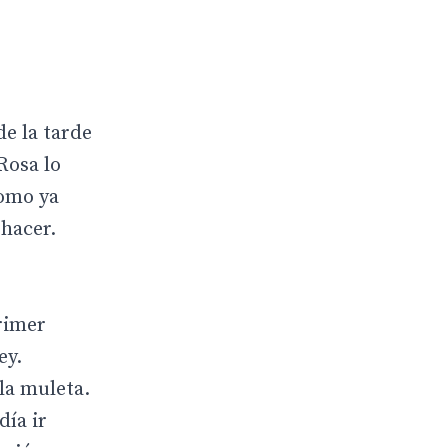
de la tarde
Rosa lo
como ya
 hacer.
primer
ey.
la muleta.
día ir