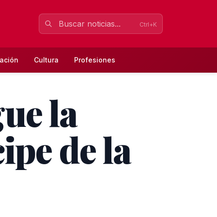
Ctrl+K
ación
Cultura
Profesiones
ue la
ipe de la