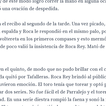
y de este modo logró correr la mano en alguna oc
ó una ovación de despedida.
el recibo al segundo de la tarde. Una vez picado
la espalda y Roca le respondió en el mismo palo, p
a voltereta en los primeros compases y esto merm
e poco valió la insistencia de Roca Rey. Mató de
en el quinto, de modo que no pudo brillar con el 
a quitó por Tafalleras. Roca Rey brindó al públic
vieron emoción. El toro tenía que torear y optó p
 dos series. No fue fácil el de Parralejo y el tore
. En una serie diestra rompió la faena y sonó la