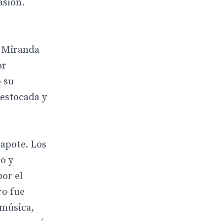
asión.
, Miranda
or
ó su
 estocada y
capote. Los
o y
or el
ro fue
 música,