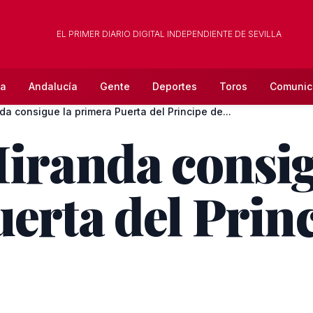
EL PRIMER DIARIO DIGITAL INDEPENDIENTE DE SEVILLA
la
Andalucía
Gente
Deportes
Toros
Comunic
a consigue la primera Puerta del Principe de...
iranda consig
erta del Princ