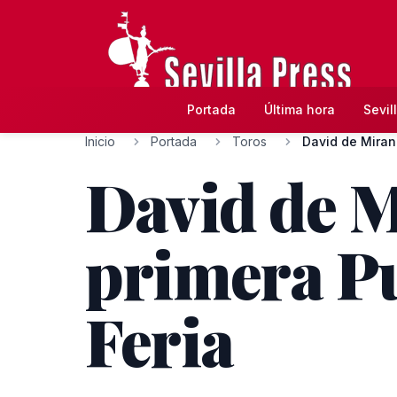
Portada
Última hora
Sevil
Inicio
Portada
Toros
David de Mirand
David de M
primera Pu
Feria