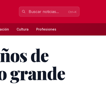
Ctrl+K
ación
Cultura
Profesiones
años de
ío grande