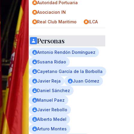
Autoridad Portuaria
Asociacion IN
Real Club Maritimo
ILCA
Personas
Antonio Rendón Domínguez
Susana Ridao
Cayetano García de la Borbolla
Javier Reja
Juan Gómez
Daniel Sánchez
Manuel Paez
Javier Rebollo
Alberto Medel
Arturo Montes