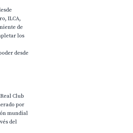
desde
ro, ILCA,
oniente de
mpletar los
 poder desde
 Real Club
derado por
eón mundial
vés del