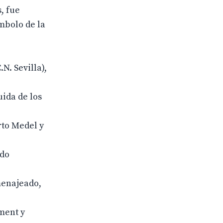
, fue
mbolo de la
N. Sevilla),
uida de los
rto Medel y
ndo
menajeado,
iment y