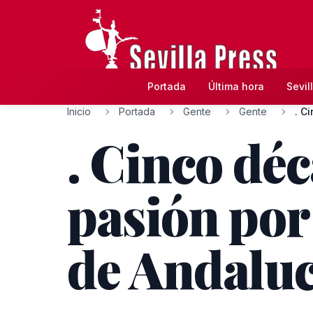
Portada
Última hora
Sevil
Inicio
Portada
Gente
Gente
. C
. Cinco dé
pasión por 
de Andaluc