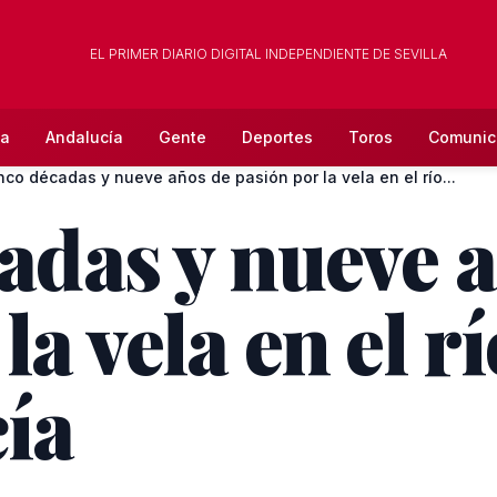
EL PRIMER DIARIO DIGITAL INDEPENDIENTE DE SEVILLA
la
Andalucía
Gente
Deportes
Toros
Comunic
inco décadas y nueve años de pasión por la vela en el río...
cadas y nueve 
la vela en el r
ía