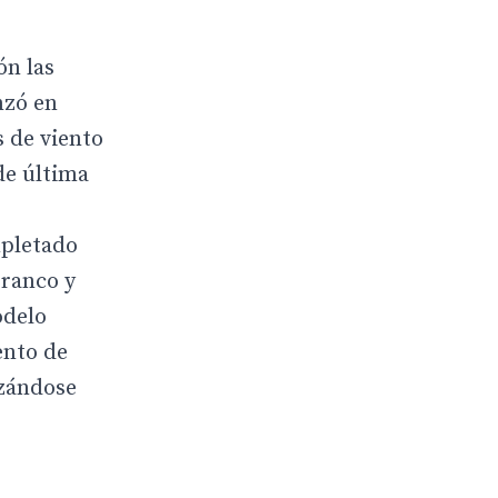
ón las
nzó en
s de viento
de última
mpletado
Franco y
odelo
ento de
lzándose