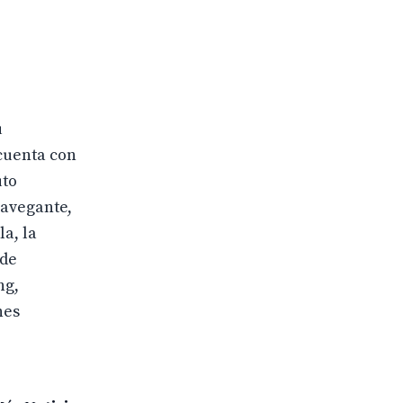
u
 cuenta con
uto
Navegante,
a, la
 de
ng,
nes