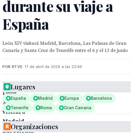
durante su viaje a
España
León XIV visitará Madrid, Barcelona, Las Palmas de Gran
Canaria y Santa Cruz de Tenerife entre el 6 y el 12 de junio
POR RTVE
17 de abril de 2026 a las 23:46
Lugares
León
España
Madrid
Europa
Barcelona
XIV
Tenerife
Roma
Gran Canaria
visitará
Madrid,
Organizaciones
Barcelona,