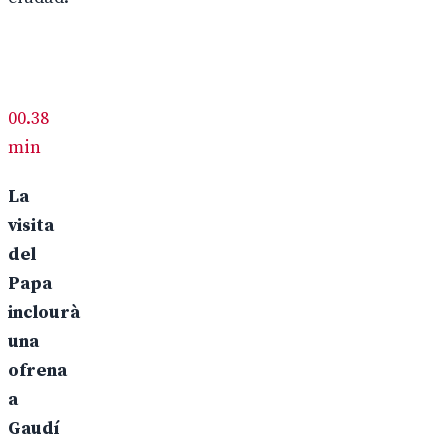
00.38
min
La
visita
del
Papa
inclourà
una
ofrena
a
Gaudí