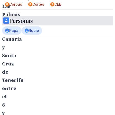
Corpus
Cortes
CEE
Las
Palmas
Personas
de
Gran
Papa
Rubio
Canaria
y
Santa
Cruz
de
Tenerife
entre
el
6
y