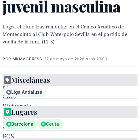
juvenil masculina
Logra el título tras remontar en el Centro Acuático de
Montequinto al Club Waterpolo Sevilla en el partido de
vuelta de la final (11-8).
POR MKMACPRESS
17 de mayo de 2026 a las 23:09
Misceláneas
El
Liga Andaluza
Club
Waterpolo
Lugares
Dos
Barcelona
Ceuta
Hermanas
PQS