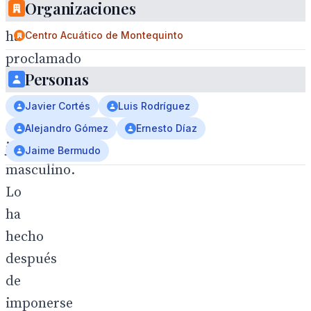
Organizaciones
se
ha
Centro Acuático de Montequinto
proclamado
Personas
campeón
de
Javier Cortés
Luis Rodríguez
Andalucía
Alejandro Gómez
Ernesto Díaz
juvenil
Jaime Bermudo
masculino.
Lo
ha
hecho
después
de
imponerse