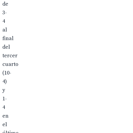
de
3-
4
al
final
del
tercer
cuarto
(10-
4)
y
1-
4
en
el