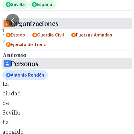
Sevilla
España
Organizaciones
1
Estado
Guardia Civil
Fuerzas Armadas
/
8
Ejército de Tierra
Antonio
Personas
Rendón
.
Antonio Rendón
La
ciudad
de
Sevilla
ha
acogido