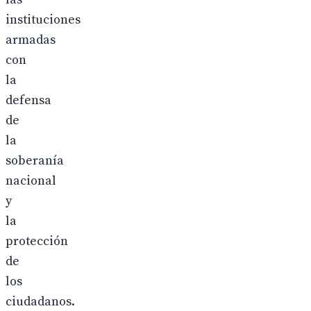
instituciones
armadas
con
la
defensa
de
la
soberanía
nacional
y
la
protección
de
los
ciudadanos.