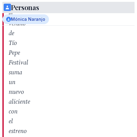
Personas
el
Mónica Naranjo
verano
de
Tío
Pepe
Festival
suma
un
nuevo
aliciente
con
el
estreno