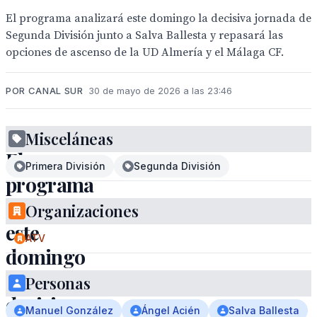
El programa analizará este domingo la decisiva jornada de
Segunda División junto a Salva Ballesta y repasará las
opciones de ascenso de la UD Almería y el Málaga CF.
POR CANAL SUR
30 de mayo de 2026 a las 23:46
Misceláneas
El
Primera División
Segunda División
programa
analizará
Organizaciones
este
ATV
domingo
la
Personas
decisiva
Manuel González
Ángel Acién
Salva Ballesta