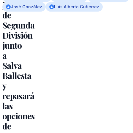
jornada
José González
Luis Alberto Gutiérrez
de
Segunda
División
junto
a
Salva
Ballesta
y
repasará
las
opciones
de