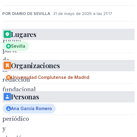
POR DIARIO DE SEVILLA
31 de mayo de 2026 a las 21:17
Lugares
Formó
Sevilla
parte
de
Organizaciones
la
Universidad Complutense de Madrid
redacción
fundacional
Personas
de
este
Ana García Romero
periódico
y