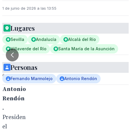
1 de junio de 2026 a las 13:55
Lugares
Sevilla
Andalucía
Alcalá del Río
Villaverde del Río
Santa María de la Asunción
1
Personas
/
6
Fernando Marmolejo
Antonio Rendón
Antonio
Rendón
.
Presiden
el