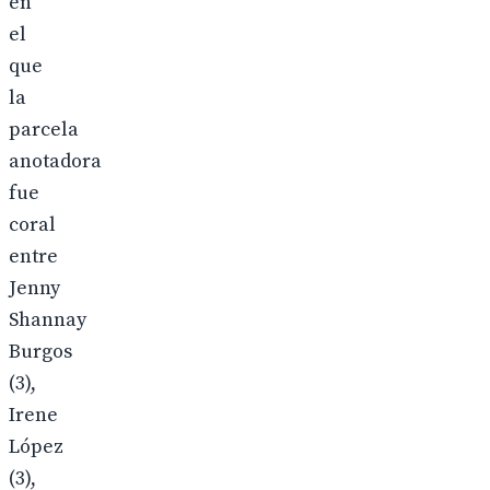
en
el
que
la
parcela
anotadora
fue
coral
entre
Jenny
Shannay
Burgos
(3),
Irene
López
(3),