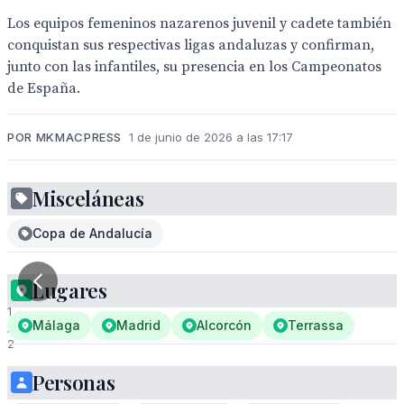
Los equipos femeninos nazarenos juvenil y cadete también
conquistan sus respectivas ligas andaluzas y confirman,
junto con las infantiles, su presencia en los Campeonatos
de España.
POR MKMACPRESS
1 de junio de 2026 a las 17:17
Misceláneas
Copa de Andalucía
Lugares
1
Málaga
Madrid
Alcorcón
Terrassa
/
2
Personas
El