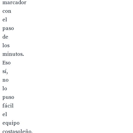
marcador
con
el
paso
de
los
minutos.
Eso
sí,
no
lo
puso
fácil
el
equipo
costasoleño,