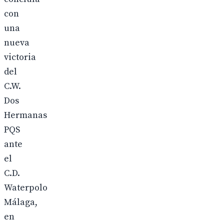
con
una
nueva
victoria
del
C.W.
Dos
Hermanas
PQS
ante
el
C.D.
Waterpolo
Málaga,
en