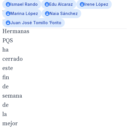
Club
Ismael Rando
Edu Alcaraz
Irene López
Waterpolo
Marina López
Naia Sánchez
Dos
Juan José Tomillo ‘Forito
Hermanas
PQS
ha
cerrado
este
fin
de
semana
de
la
mejor