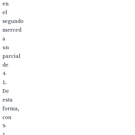
en
el
segundo
merced
a
un
parcial
de
4-
1.
De
esta
forma,
con
9-
1