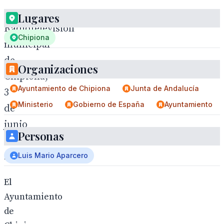
Lugares
Radiotelevisión
Chipiona
municipal
de
Organizaciones
Chipiona,
Ayuntamiento de Chipiona
Junta de Andalucía
3
Ministerio
Gobierno de España
Ayuntamiento
de
junio
Personas
de
2026
Luis Mario Aparcero
El
Ayuntamiento
de