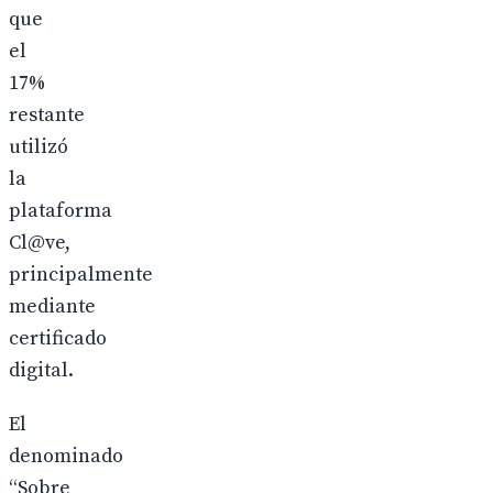
que
el
17%
restante
utilizó
la
plataforma
Cl@ve,
principalmente
mediante
certificado
digital.
El
denominado
“Sobre