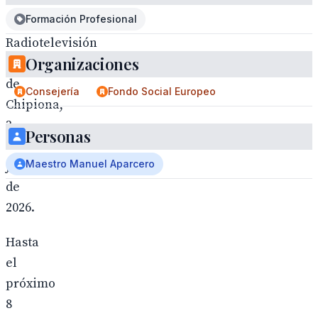
Formación Profesional
Radiotelevisión
Organizaciones
municipal
de
Consejería
Fondo Social Europeo
Chipiona,
3
Personas
de
Maestro Manuel Aparcero
junio
de
2026.
Hasta
el
próximo
8