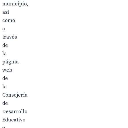
municipio,
así
como
a
través
de
la
página
web
de
la
Consejería
de
Desarrollo
Educativo