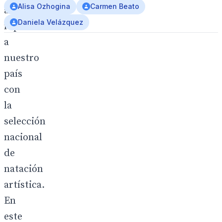
Alisa Ozhogina
Carmen Beato
a
Daniela Velázquez
representar
a
nuestro
país
con
la
selección
nacional
de
natación
artística.
En
este