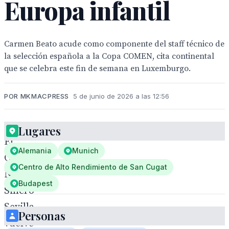
Europa infantil
Carmen Beato acude como componente del staff técnico de
la selección española a la Copa COMEN, cita continental
que se celebra este fin de semana en Luxemburgo.
POR MKMACPRESS
5 de junio de 2026 a las 12:56
Lugares
El
Alemania
Munich
Club
Centro de Alto Rendimiento de San Cugat
Natación
Budapest
Sincro
Sevilla
Personas
vuelve