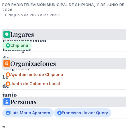
POR RADIOTELEVISIÓN MUNICIPAL DE CHIPIONA, 11 DE JUNIO DE
2026
11 de junio de 2026 a las 20:56
Lugares
Radiotelevisión
Chipiona
municipal
de
Organizaciones
Chipiona,
Ayuntamiento de Chipiona
11
Junta de Gobierno Local
de
junio
Personas
de
2026
Luis Mario Aparcero
Francisco Javier Query