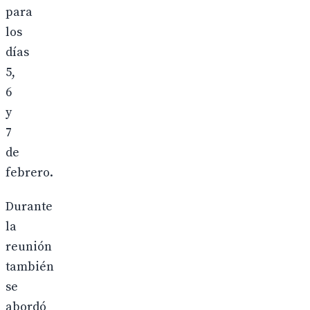
para
los
días
5,
6
y
7
de
febrero.
Durante
la
reunión
también
se
abordó