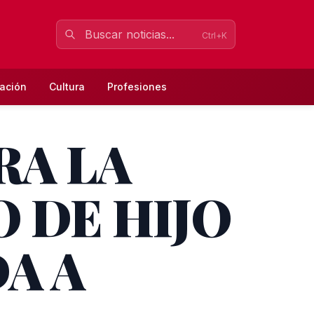
Ctrl+K
ación
Cultura
Profesiones
RA LA
 DE HIJO
A A