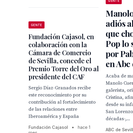
GENTE
Manolo
adiós a
GENTE
que ch
Fundación Cajasol, en
Pop lo 
colaboración con la
por Pab
Cámara de Comercio
de Sevilla, concede el
en Abc 
Premio Torre del Oro al
presidente del CAF
Acaba de ma
Manolo Cuer
Sergio Díaz-Granados recibe
galerista, or
este reconocimiento por su
Cristina, afi
contribución al fortalecimiento
desde su inf
de las relaciones entre
San Lorenzo
Iberoamérica y España
décadas-,...
Fundación Cajasol
•
hace 1
ABC de Sevil
mes