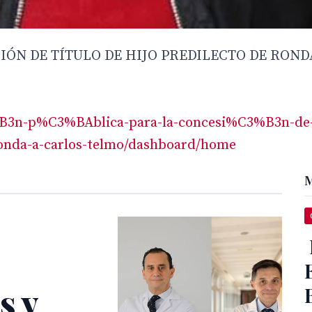
IÓN DE TÍTULO DE HIJO PREDILECTO DE ROND
%B3n-p%C3%BAblica-para-la-concesi%C3%B3n-de
onda-a-carlos-telmo/dashboard/home
M
s y