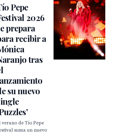
Tío Pepe
Festival 2026
se prepara
para recibir a
Mónica
Naranjo tras
el
lanzamiento
de su nuevo
single
‘Puzzles’
l verano de Tío Pepe
estival suma un nuevo