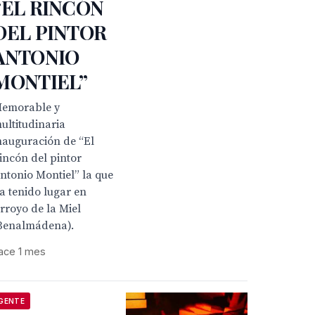
“EL RINCÓN
DEL PINTOR
ANTONIO
MONTIEL”
emorable y
ultitudinaria
nauguración de “El
incón del pintor
ntonio Montiel” la que
a tenido lugar en
rroyo de la Miel
Benalmádena).
ace 1 mes
GENTE