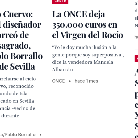
GENTE
a
d
 Cuervo:
La ONCE deja
s
l diseñador
350.000 euros en
N
orreó de
el Virgen del Rocío
h
sagrado,
“Yo le doy mucha ilusión a la
lo Borrallo
gente porque soy superpositiva”,
dice la vendedora Manuela
de Sevilla
Albarrán
rcharse al cielo
ONCE
•
hace 1 mes
vo, reconocido
iundo de Isla
ncado en Sevilla
ancia -vecino de
 durante
la/Pablo Borrallo
•