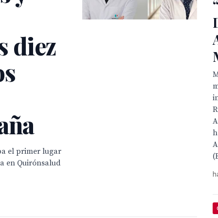
s diez
os
M
m
i
R
paña
A
h
A
a el primer lugar
(
ja en Quirónsalud
h