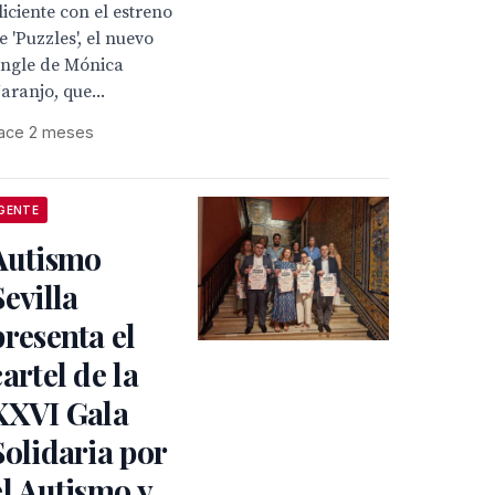
liciente con el estreno
e 'Puzzles', el nuevo
ingle de Mónica
aranjo, que...
ace 2 meses
GENTE
Autismo
Sevilla
presenta el
cartel de la
XXVI Gala
Solidaria por
el Autismo y