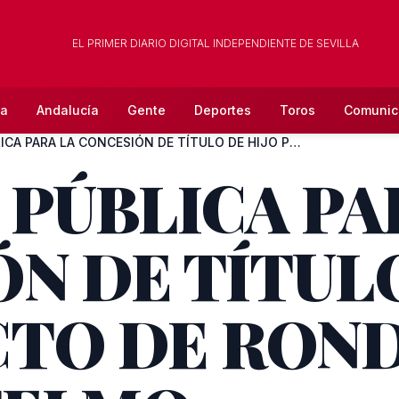
EL PRIMER DIARIO DIGITAL INDEPENDIENTE DE SEVILLA
la
Andalucía
Gente
Deportes
Toros
Comunic
PETICIÓN PÚBLICA PARA LA CONCESIÓN DE TÍTULO DE HIJO PREDILE...
 PÚBLICA PA
N DE TÍTULO
TO DE ROND