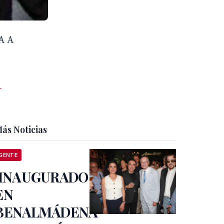
A A
-
ás Noticias
GENTE
INAUGURADO
EN
BENALMÁDENA