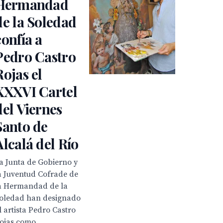
Hermandad
de la Soledad
confía a
Pedro Castro
Rojas el
XXXVI Cartel
del Viernes
Santo de
Alcalá del Río
a Junta de Gobierno y
a Juventud Cofrade de
a Hermandad de la
oledad han designado
l artista Pedro Castro
ojas como...