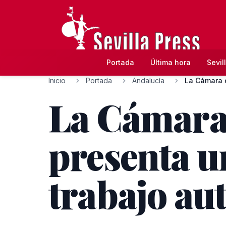
Portada
Última hora
Sevil
Inicio
Portada
Andalucía
La Cámara 
presenta u
trabajo au