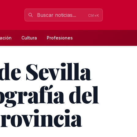
Ctrl+K
ación
Cultura
Profesiones
e Sevilla
grafía del
provincia