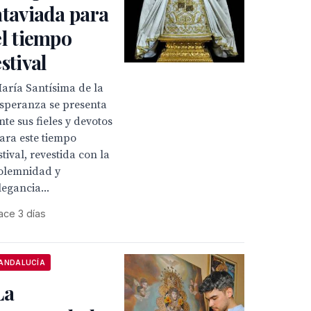
ataviada para
el tiempo
estival
aría Santísima de la
speranza se presenta
nte sus fieles y devotos
ara este tiempo
stival, revestida con la
olemnidad y
legancia...
ace 3 días
ANDALUCÍA
La