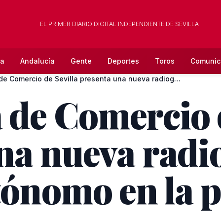
EL PRIMER DIARIO DIGITAL INDEPENDIENTE DE SEVILLA
la
Andalucía
Gente
Deportes
Toros
Comunic
La Cámara de Comercio de Sevilla presenta una nueva radiogra...
de Comercio d
na nueva radio
tónomo en la 