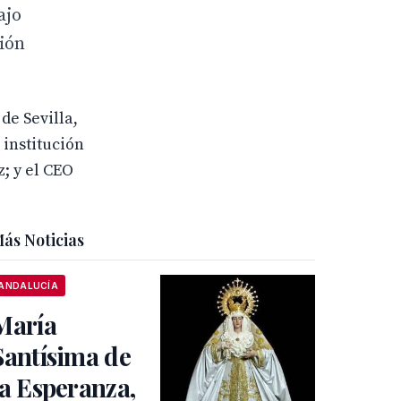
ajo
ción
de Sevilla,
 institución
; y el CEO
ás Noticias
ANDALUCÍA
María
Santísima de
la Esperanza,