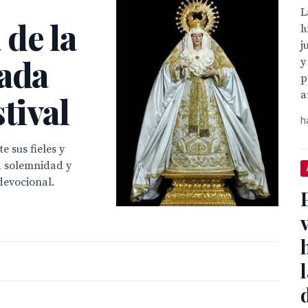
L
 de la
l
j
iada
y
p
a
tival
h
 sus fieles y
la solemnidad y
devocional.