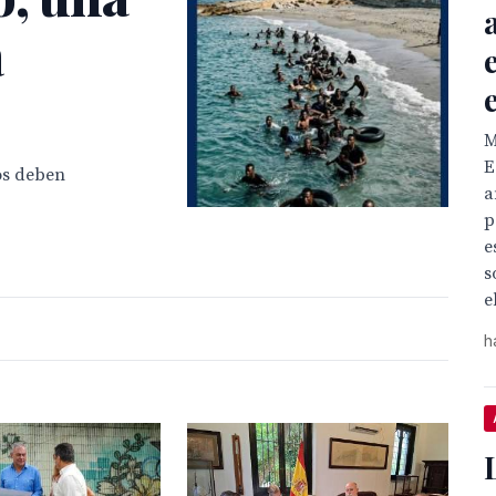
a
M
E
os deben
a
p
e
s
e
h