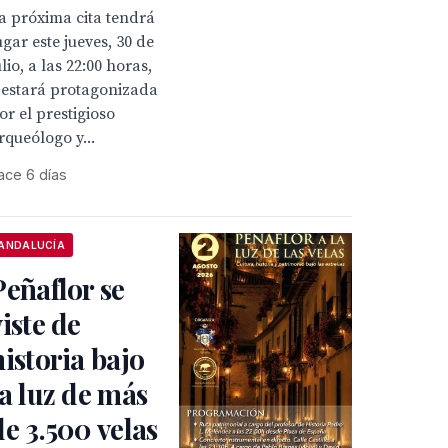
a próxima cita tendrá
ugar este jueves, 30 de
ulio, a las 22:00 horas,
 estará protagonizada
or el prestigioso
rqueólogo y...
ace 6 días
ANDALUCÍA
Peñaflor se
viste de
historia bajo
la luz de más
de 3.500 velas