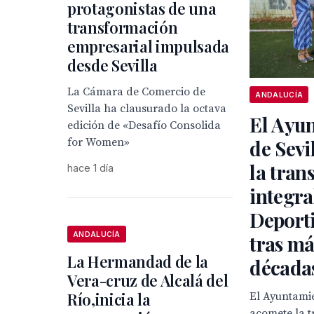
protagonistas de una
transformación
empresarial impulsada
desde Sevilla
La Cámara de Comercio de
ANDALUCÍA
Sevilla ha clausurado la octava
El Ayu
edición de «Desafío Consolida
for Women»
de Sevi
la tran
hace 1 día
integra
Deport
ANDALUCÍA
tras má
La Hermandad de la
década
Vera-cruz de Alcalá del
Río,inicia la
El Ayuntamie
acomete la 