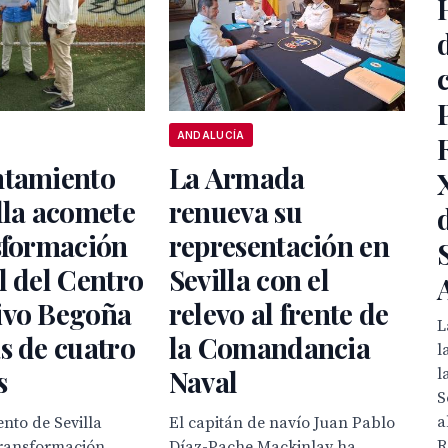
ANDALUCÍA
ntamiento
La Armada
lla acomete
renueva su
sformación
representación en
l del Centro
Sevilla con el
ivo Begoña
relevo al frente de
L
s de cuatro
la Comandancia
l
s
Naval
l
S
a
nto de Sevilla
El capitán de navío Juan Pablo
R
transformación
Díaz-Pache Mackinlay ha