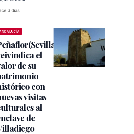
ace 3 días
ANDALUCÍA
Peñaflor(Sevilla)
reivindica el
valor de su
patrimonio
histórico con
nuevas visitas
culturales al
enclave de
Villadiego