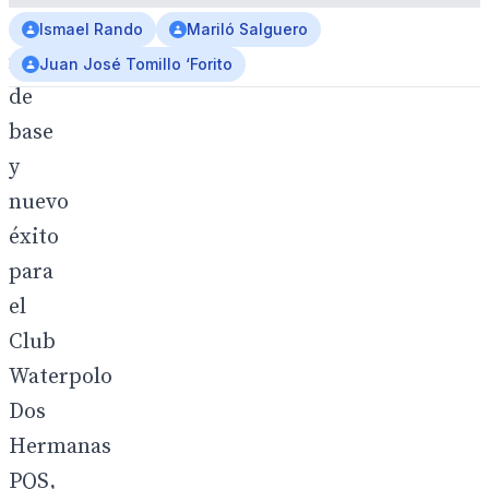
cita
Ismael Rando
Mariló Salguero
nacional
Juan José Tomillo ‘Forito
de
base
y
nuevo
éxito
para
el
Club
Waterpolo
Dos
Hermanas
PQS,