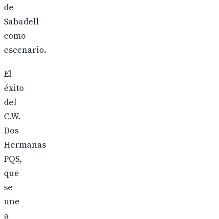
de
Sabadell
como
escenario.
El
éxito
del
C.W.
Dos
Hermanas
PQS,
que
se
une
a