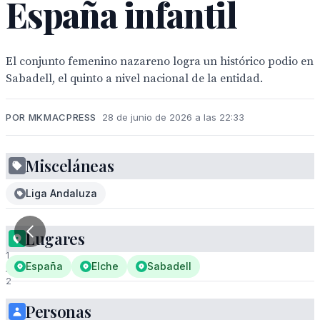
España infantil
El conjunto femenino nazareno logra un histórico podio en
Sabadell, el quinto a nivel nacional de la entidad.
POR MKMACPRESS
28 de junio de 2026 a las 22:33
Misceláneas
Liga Andaluza
Lugares
1
España
Elche
Sabadell
/
2
Personas
Nueva