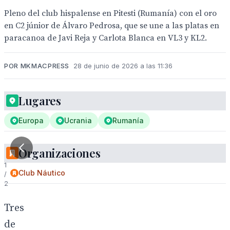
Pleno del club hispalense en Pitesti (Rumanía) con el oro
en C2 júnior de Álvaro Pedrosa, que se une a las platas en
paracanoa de Javi Reja y Carlota Blanca en VL3 y KL2.
POR MKMACPRESS
28 de junio de 2026 a las 11:36
Lugares
Europa
Ucrania
Rumanía
Organizaciones
1
Club Náutico
/
2
Tres
de