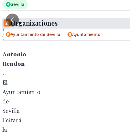
Sevilla
Organizaciones
1
Ayuntamiento de Sevilla
Ayuntamiento
/
4
Antonio
Rendon
.
El
Ayuntamiento
de
Sevilla
licitará
la