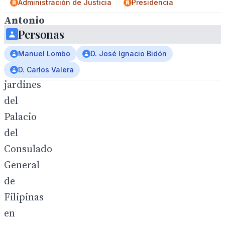
Administración de Justicia
Presidencia
Antonio
Personas
Rendon
.
Manuel Lombo
D. José Ignacio Bidón
Los
D. Carlos Valera
jardines
del
Palacio
del
Consulado
General
de
Filipinas
en