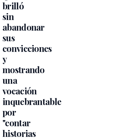
brilló
sin
abandonar
sus
convicciones
y
mostrando
una
vocación
inquebrantable
por
"contar
historias