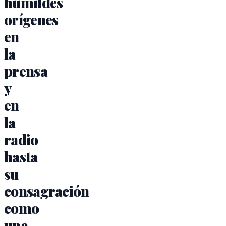
humildes
orígenes
en
la
prensa
y
en
la
radio
hasta
su
consagración
como
una