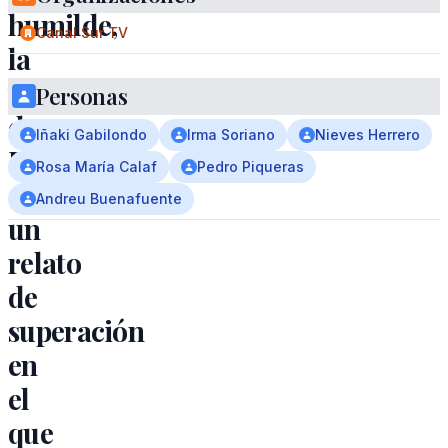
humilde,
Canal Sur TV
la
vida
Personas
de
Iñaki Gabilondo
Irma Soriano
Nieves Herrero
Hermida
Rosa María Calaf
Pedro Piqueras
es
Andreu Buenafuente
un
relato
de
superación
en
el
que