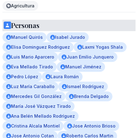
Agricultura
Personas
Manuel Quirós
Isabel Jurado
Elisa Dominguez Rodriguez
Laxmi Yogas Shala
Luis Mario Aparcero
Juan Emilio Junquero
Eva Mellado Tirado
Manuel Jiménez
Pedro López
Laura Román
Luz María Caraballo
Ismael Rodríguez
Mercedes Gil González
Brenda Delgado
María José Vázquez Tirado
Ana Belén Mellado Rodríguez
Cristina Alcala Montiel
Jose Antonio Brioso
Jose Antonio Cotan
Roberto Carlos Martin