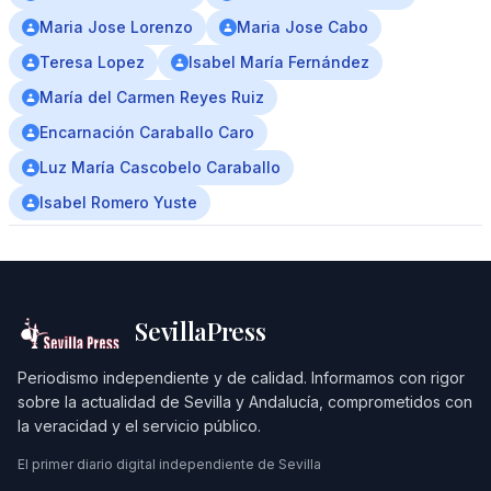
Maria Jose Lorenzo
Maria Jose Cabo
Teresa Lopez
Isabel María Fernández
María del Carmen Reyes Ruiz
Encarnación Caraballo Caro
Luz María Cascobelo Caraballo
Isabel Romero Yuste
SevillaPress
Periodismo independiente y de calidad. Informamos con rigor
sobre la actualidad de Sevilla y Andalucía, comprometidos con
la veracidad y el servicio público.
El primer diario digital independiente de Sevilla