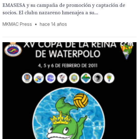
EMASESA y su campaña de promoción y captación de
socios. El clubn nazareno hmenajea a su...
MKMAC Press
•
hace 14 años