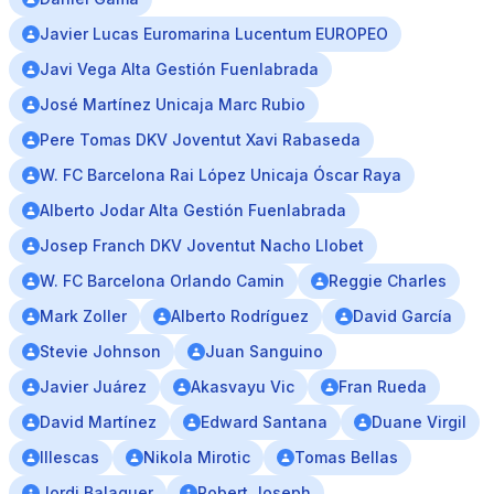
Javier Lucas Euromarina Lucentum EUROPEO
Javi Vega Alta Gestión Fuenlabrada
José Martínez Unicaja Marc Rubio
Pere Tomas DKV Joventut Xavi Rabaseda
W. FC Barcelona Rai López Unicaja Óscar Raya
Alberto Jodar Alta Gestión Fuenlabrada
Josep Franch DKV Joventut Nacho Llobet
W. FC Barcelona Orlando Camin
Reggie Charles
Mark Zoller
Alberto Rodríguez
David García
Stevie Johnson
Juan Sanguino
Javier Juárez
Akasvayu Vic
Fran Rueda
David Martínez
Edward Santana
Duane Virgil
Illescas
Nikola Mirotic
Tomas Bellas
Jordi Balaguer
Robert Joseph