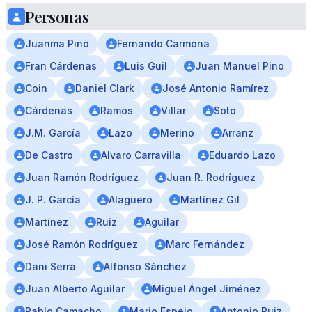
Personas
Juanma Pino
Fernando Carmona
Fran Cárdenas
Luis Guil
Juan Manuel Pino
Coin
Daniel Clark
José Antonio Ramírez
Cárdenas
Ramos
Villar
Soto
J.M. García
Lazo
Merino
Arranz
De Castro
Alvaro Carravilla
Eduardo Lazo
Juan Ramón Rodríguez
Juan R. Rodríguez
J. P. García
Alaguero
Martínez Gil
Martínez
Ruiz
Aguilar
José Ramón Rodríguez
Marc Fernández
Dani Serra
Alfonso Sánchez
Juan Alberto Aguilar
Miguel Ángel Jiménez
Pablo Camacho
Mario Espejo
Antonio Ruiz