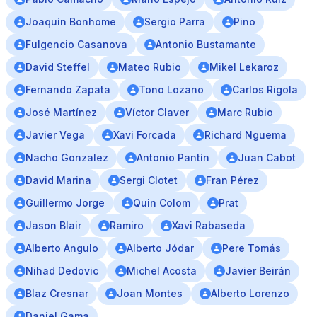
Joaquín Bonhome
Sergio Parra
Pino
Fulgencio Casanova
Antonio Bustamante
David Steffel
Mateo Rubio
Mikel Lekaroz
Fernando Zapata
Tono Lozano
Carlos Rigola
José Martínez
Víctor Claver
Marc Rubio
Javier Vega
Xavi Forcada
Richard Nguema
Nacho Gonzalez
Antonio Pantín
Juan Cabot
David Marina
Sergi Clotet
Fran Pérez
Guillermo Jorge
Quin Colom
Prat
Jason Blair
Ramiro
Xavi Rabaseda
Alberto Angulo
Alberto Jódar
Pere Tomás
Nihad Dedovic
Michel Acosta
Javier Beirán
Blaz Cresnar
Joan Montes
Alberto Lorenzo
Daniel Gama