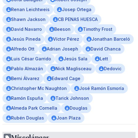
Renan Leichtweis
Josep Ortega
Shawn Jackson
CB PENAS HUESCA
David Navarro
Beeson
Timothy Frost
Jesús Pineda
Víctor Pérez
Jonathan Barceló
Alfredo Ott
Adrian Joseph
David Chanca
Luis César Garrido
Jesús Sala
Lett
Pablo Almazán
Nick Maglisceau
Dedovic
Berni Álvarez
Edward Cage
Christopher Mc Naughton
José Ramón Esmoría
Ramón Espuña
Tarick Johnson
Almeda Park Cornella
Douglas
Rubén Douglas
Joan Plaza
Misceláneas