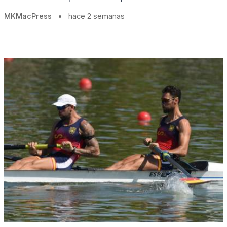
MKMacPress
•
hace 2 semanas