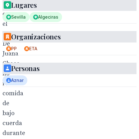
Aseguran
Lugares
que
Sevilla
Algeciras
el
etarra
Organizaciones
De
PP
ETA
Juana
Chaos,
Personas
no
Aznar
recibío
comida
de
bajo
cuerda
durante