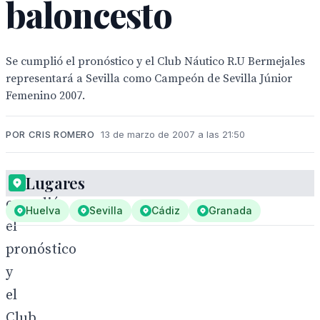
baloncesto
Se cumplió el pronóstico y el Club Náutico R.U Bermejales
representará a Sevilla como Campeón de Sevilla Júnior
Femenino 2007.
POR CRIS ROMERO
13 de marzo de 2007 a las 21:50
Se
Lugares
cumplió
Huelva
Sevilla
Cádiz
Granada
el
pronóstico
y
el
Club