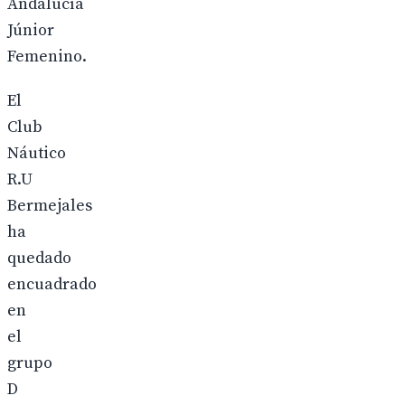
Andalucía
Júnior
Femenino.
El
Club
Náutico
R.U
Bermejales
ha
quedado
encuadrado
en
el
grupo
D