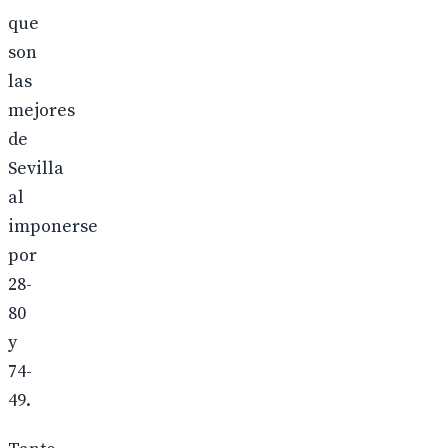
que
son
las
mejores
de
Sevilla
al
imponerse
por
28-
80
y
74-
49.