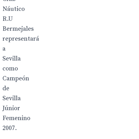
Náutico
R.U
Bermejales
representará
a
Sevilla
como
Campeón
de
Sevilla
Júnior
Femenino
2007.