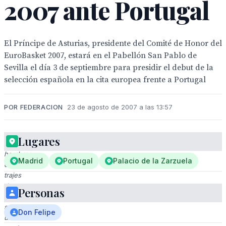
2007 ante Portugal
El Príncipe de Asturias, presidente del Comité de Honor del
EuroBasket 2007, estará en el Pabellón San Pablo de
Sevilla el día 3 de septiembre para presidir el debut de la
selección española en la cita europea frente a Portugal
POR FEDERACION
23 de agosto de 2007 a las 13:57
Lugares
Dos
hombres
Madrid
Portugal
Palacio de la Zarzuela
en
trajes
de
Personas
negocios
sostienen
Don Felipe
una