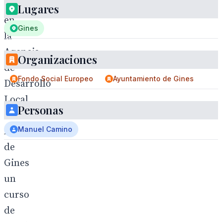
concluido
Lugares
en
Gines
la
Agencia
Organizaciones
de
Fondo Social Europeo
Ayuntamiento de Gines
Desarrollo
Local
Personas
del
Manuel Camino
Ayuntamiento
de
Gines
un
curso
de