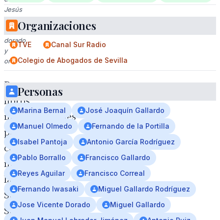
Jesús
crucificado
Organizaciones
en
dorado
TVE
Canal Sur Radio
y
Colegio de Abogados de Sevilla
oro.
Doce
Personas
libros
Marina Bernal
José Joaquín Gallardo
imprescindibles
Manuel Olmedo
Fernando de la Portilla
para
Isabel Pantoja
Antonio García Rodríguez
conocer
Pablo Borrallo
Francisco Gallardo
mejor
Reyes Aguilar
Francisco Correal
la
Fernando Iwasaki
Miguel Gallardo Rodríguez
Semana
Jose Vicente Dorado
Miguel Gallardo
Santa