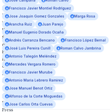
Jose Campana
Román Calvo
El
Francisco Javier Montiel Rodríguez
libro
Jose Joaquin Gomez Gonzales
Marga Rosa
‘Cómo
Arancha Ruiz
Juan Parejo
llora
Manuel Eugenio Dorado Ocaña
Sevilla’,
Andrés Carranza Bencano
Francisco López Bernal
del
José Luis Pereira Cunill
Roman Calvo Jambrina
Padre
Antonio Talegón Meléndez
Ramón
Mercedes Vergara Romero
Cué
Francisco Javier Murube
ha
sido
Antonio Maria Lebrero Ramirez
reeditado
Jose Manuel Benot Ortiz
por
Alfonso de la Corte Moguedas
Sevilla
Jose Carlos Orta Cuevas
Press