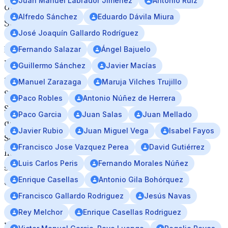
Juan Manuel Labrador Jiménez
Antonio Ruiz
de
Alfredo Sánchez
Eduardo Dávila Miura
Sevilla
José Joaquín Gallardo Rodríguez
Doce
Fernando Salazar
Ángel Bajuelo
libros
Guillermo Sánchez
Javier Macías
sobre
Manuel Zarazaga
Maruja Vilches Trujillo
Semana
Paco Robles
Antonio Núñez de Herrera
Santa
Paco Garcia
Juan Salas
Juan Mellado
de
Javier Rubio
Juan Miguel Vega
Isabel Fayos
Sevilla
Francisco Jose Vazquez Perea
David Gutiérrez
han
Luis Carlos Peris
Fernando Morales Núñez
sido
Enrique Casellas
Antonio Gila Bohórquez
editados
dentro
Francisco Gallardo Rodriguez
Jesús Navas
de
Rey Melchor
Enrique Casellas Rodriguez
la