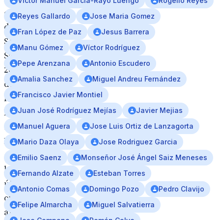
Victor Manuel Garcia-Rayo Luengo
Rogelio Reyes
colección
Reyes Gallardo
Jose Maria Gomez
de
Fran López de Paz
Jesus Barrera
Semana
Manu Gómez
Víctor Rodríguez
Santa
Pepe Arenzana
Antonio Escudero
2020
Amalia Sanchez
Miguel Andreu Fernández
de
Francisco Javier Montiel
la
Juan José Rodríguez Mejías
Javier Mejias
Editorial
Sevilla
Manuel Aguera
Jose Luis Ortiz de Lanzagorta
Press
Mario Daza Olaya
Jose Rodriguez Garcia
en
Emilio Saenz
Monseñor José Ángel Saiz Meneses
los
Fernando Alzate
Esteban Torres
últimos
Antonio Comas
Domingo Pozo
Pedro Clavijo
cinco
Felipe Almarcha
Miguel Salvatierra
años.