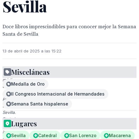
Sevilla
Doce libros imprescindibles para conocer mejor la Semana
Santa de Sevilla
13 de abril de 2025 a las 15:22
Misceláneas
Relato
médico
Medalla de Oro
de
la
II Congreso Internacional de Hermandades
Pasión,
Semana Santa hispalense
según
Sevilla.
Portada
Lugares
con
imagen
Sevilla
Catedral
San Lorenzo
Macarena
de