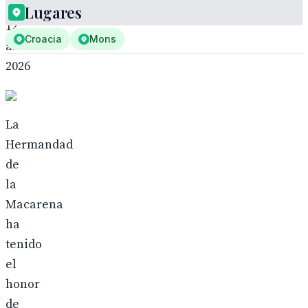
Lugares
12
Croacia
Mons
abril
2026
La
Hermandad
de
la
Macarena
ha
tenido
el
honor
de