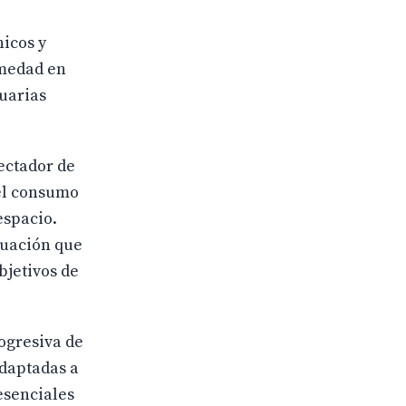
nicos y
umedad en
uarias
ectador de
 el consumo
espacio.
tuación que
bjetivos de
ogresiva de
adaptadas a
esenciales