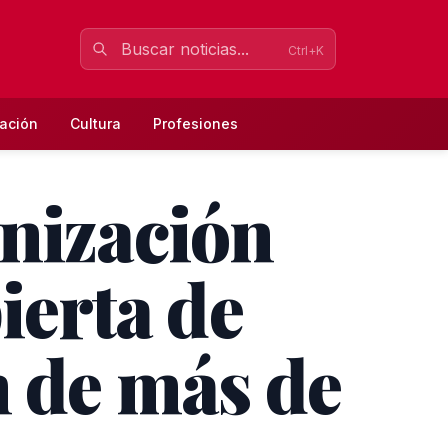
Ctrl+K
ación
Cultura
Profesiones
rnización
ierta de
n de más de