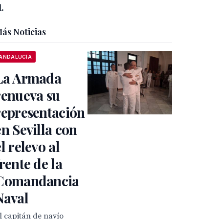
.
ás Noticias
ANDALUCÍA
La Armada
renueva su
representación
en Sevilla con
el relevo al
frente de la
Comandancia
Naval
l capitán de navío