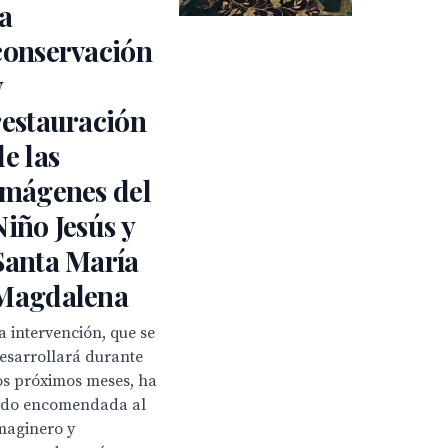
la
conservación
y
restauración
de las
imágenes del
Niño Jesús y
Santa María
Magdalena
a intervención, que se
esarrollará durante
os próximos meses, ha
ido encomendada al
maginero y