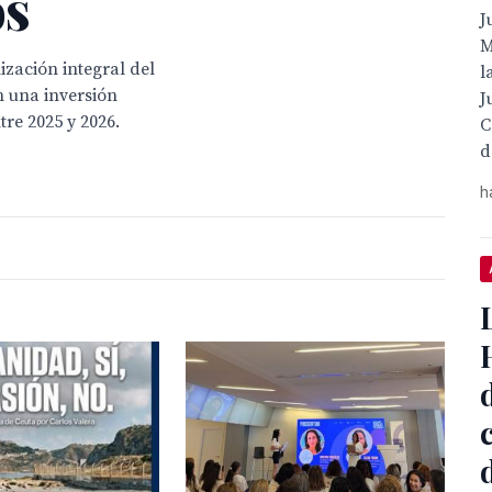
os
J
M
zación integral del
l
n una inversión
J
tre 2025 y 2026.
C
d
h