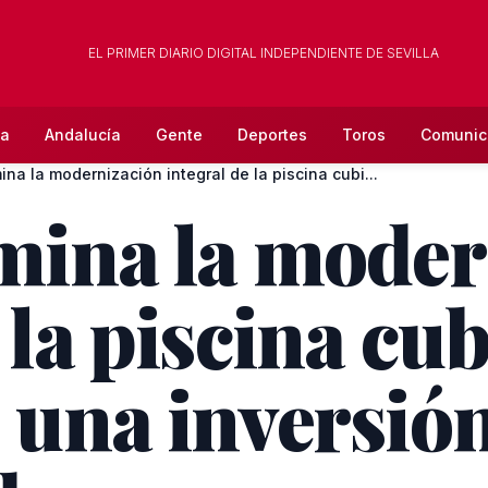
EL PRIMER DIARIO DIGITAL INDEPENDIENTE DE SEVILLA
la
Andalucía
Gente
Deportes
Toros
Comunic
ina la modernización integral de la piscina cubi...
lmina la mode
 la piscina cub
s una inversió