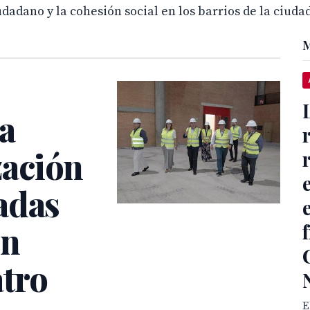
udadano y la cohesión social en los barrios de la ciudad
M
la
ación
adas
ón
atro
E