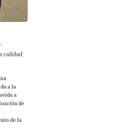
r
a calidad
ina
da a la
ovida a
ituación de
nto de la