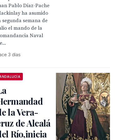
uan Pablo Díaz-Pache
ackinlay ha asumido
a segunda semana de
ulio el mando de la
omandancia Naval
e...
ace 3 días
ANDALUCÍA
La
Hermandad
de la Vera-
cruz de Alcalá
del Río,inicia