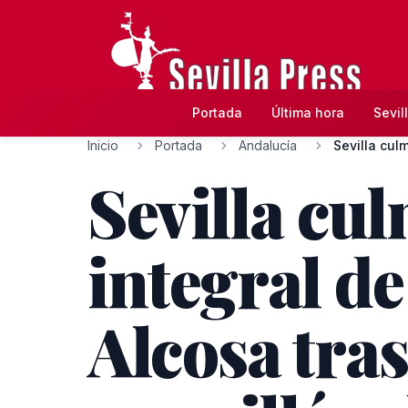
Portada
Última hora
Sevil
Inicio
Portada
Andalucía
Sevilla culm
Sevilla cu
integral de
Alcosa tra