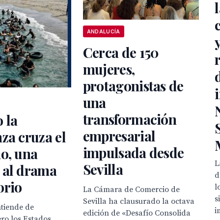
ANDALUCÍA
Cerca de 150
mujeres,
protagonistas de
una
transformación
 la
empresarial
za cruza el
impulsada desde
o, una
L
Sevilla
 al drama
d
orio
l
La Cámara de Comercio de
s
Sevilla ha clausurado la octava
ntiende de
i
edición de «Desafío Consolida
ero los Estados