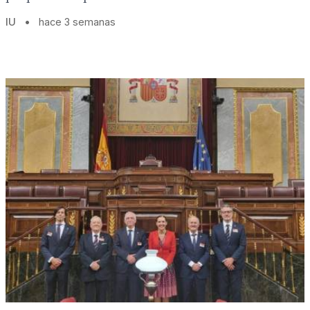
IU
•
hace 3 semanas