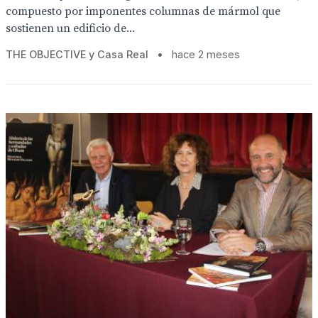
compuesto por imponentes columnas de mármol que
sostienen un edificio de...
THE OBJECTIVE y Casa Real
•
hace 2 meses