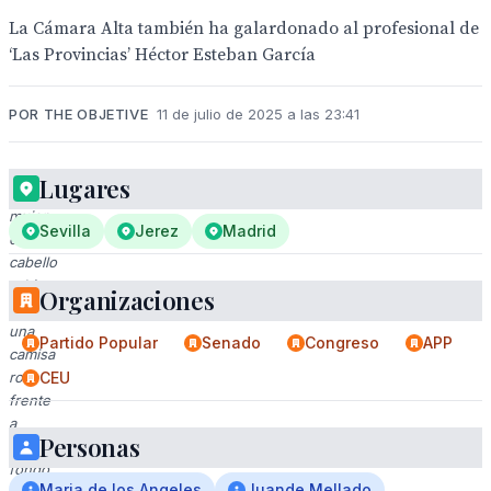
La Cámara Alta también ha galardonado al profesional de
‘Las Provincias’ Héctor Esteban García
POR THE OBJETIVE
11 de julio de 2025 a las 23:41
Lugares
Una
mujer
Sevilla
Jerez
Madrid
con
cabello
rubio
Organizaciones
y
una
Partido Popular
Senado
Congreso
APP
camisa
rosa
CEU
frente
a
Personas
un
fondo
Maria de los Angeles
Juande Mellado