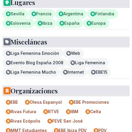
Lugares
Sevilla
Francia
Argentina
Finlandia
Eslovenia
Ibiza
España
Europa
Misceláneas
Liga Femenina Emoción
Web
Evento Blog España 2008
Liga Femenina
Liga Femenina Mucho
Internet
EBE15
Organizaciones
EBE
Olesa Espanyol
EBE Promociones
Rivas Futura
RTVE
IBM
Celta
Rivas Ecópolis
FEVE San José
MMT Estudiantes
EBE Ibiza PDV
PDV