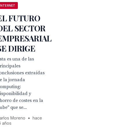
INTERNET
EL FUTURO
DEL SECTOR
EMPRESARIAL
SE DIRIGE
sta es una de las
rincipales
onclusiones extraídas
e la jornada
Computing:
isponibilidad y
horro de costes en la
ube" que se...
arlos Moreno
•
hace
6 años