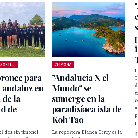
ANDALUCÍA DEPORTIVA
CHIPIONA
L
bronce para
"Andalucía X el
T
 andaluz en
Mundo" se
d
e
 de la
sumerge en la
c
ud de
paradisíaca isla de
a
p
Koh Tao
p
l dos sin timonel
La reportera Blanca Terry es la
R