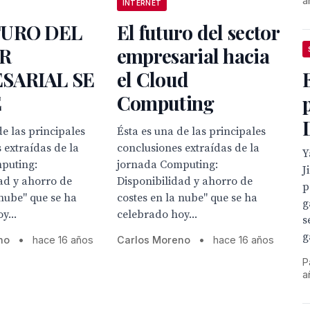
a
INTERNET
TURO DEL
El futuro del sector
R
empresarial hacia
SARIAL SE
el Cloud
E
Computing
de las principales
Ésta es una de las principales
 extraídas de la
conclusiones extraídas de la
Y
mputing:
jornada Computing:
J
ad y ahorro de
Disponibilidad y ahorro de
p
 nube" que se ha
costes en la nube" que se ha
g
y...
celebrado hoy...
s
g
no
•
hace 16 años
Carlos Moreno
•
hace 16 años
P
a