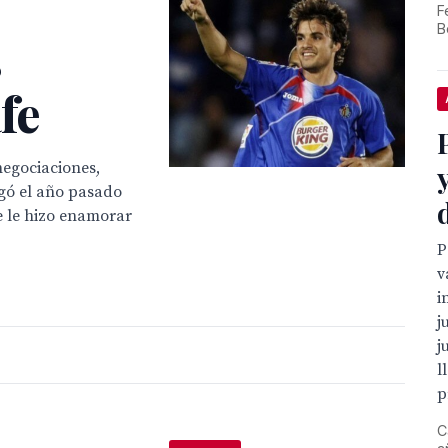
F
B
s
fe
negociaciones,
egó el año pasado
e le hizo enamorar
P
v
i
j
j
l
p
C