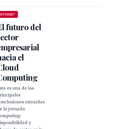
INTERNET
El futuro del
sector
empresarial
hacia el
Cloud
Computing
sta es una de las
rincipales
onclusiones extraídas
e la jornada
Computing:
isponibilidad y