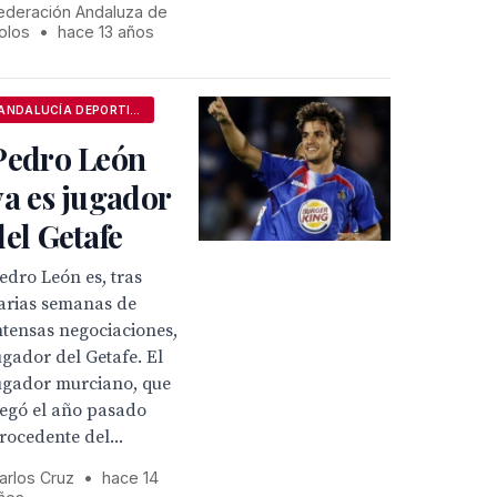
ederación Andaluza de
olos
•
hace 13 años
ANDALUCÍA DEPORTIVA
Pedro León
ya es jugador
del Getafe
edro León es, tras
arias semanas de
ntensas negociaciones,
ugador del Getafe. El
ugador murciano, que
legó el año pasado
rocedente del...
arlos Cruz
•
hace 14