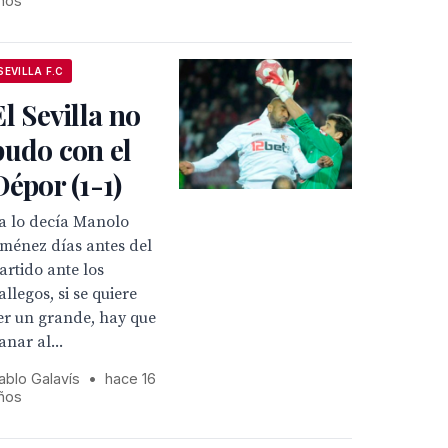
ños
SEVILLA F.C
El Sevilla no
pudo con el
Dépor (1-1)
a lo decía Manolo
iménez días antes del
artido ante los
allegos, si se quiere
er un grande, hay que
anar al...
ablo Galavís
•
hace 16
ños