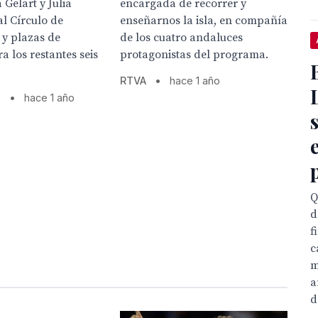
 Gelart y Julia
encargada de recorrer y
l Círculo de
enseñarnos la isla, en compañía
 y plazas de
de los cuatro andaluces
ra los restantes seis
protagonistas del programa.
RTVA
•
hace 1 año
s
•
hace 1 año
Q
d
f
c
m
a
d