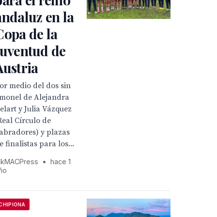
andaluz en la
Copa de la
Juventud de
Austria
or medio del dos sin
imonel de Alejandra
elart y Julia Vázquez
Real Círculo de
abradores) y plazas
e finalistas para los...
kMACPress
•
hace 1
ño
CHIPIONA