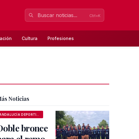
Ctrl+K
ación
Cultura
Profesiones
ás Noticias
ANDALUCÍA DEPORTIVA
Doble bronce
para el remo