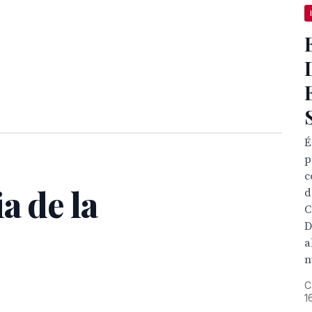
É
p
c
a de la
d

D
a
n
C
1