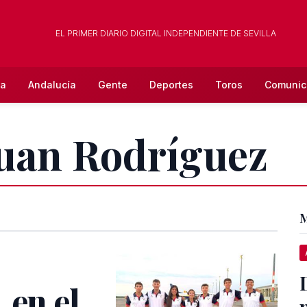
EL PRIMER DIARIO DIGITAL INDEPENDIENTE DE SEVILLA
la
Andalucía
Gente
Deportes
Toros
Comunic
Juan Rodríguez
M
 en el