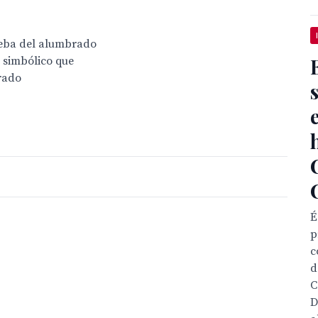
ueba del alumbrado
o simbólico que
irado
É
p
c
d

D