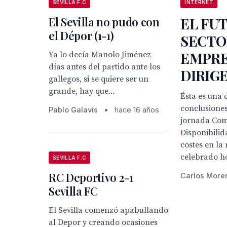
SEVILLA F.C
INTERNET
El Sevilla no pudo con
EL FU
el Dépor (1-1)
SECTO
EMPRE
Ya lo decía Manolo Jiménez
días antes del partido ante los
DIRIG
gallegos, si se quiere ser un
grande, hay que...
Ésta es una 
conclusiones
Pablo Galavís
•
hace 16 años
jornada Co
Disponibilid
costes en la
celebrado ho
SEVILLA F.C
RC Deportivo 2-1
Carlos More
Sevilla FC
El Sevilla comenzó apabullando
al Depor y creando ocasiones