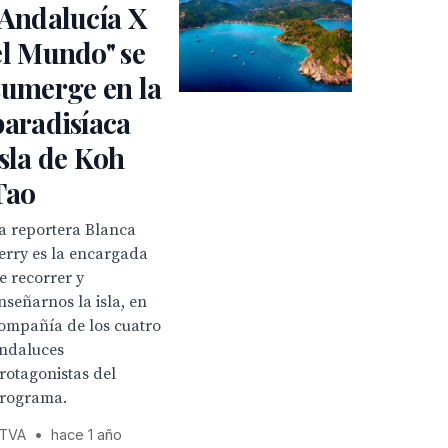
"Andalucía X
el Mundo" se
sumerge en la
paradisíaca
isla de Koh
Tao
a reportera Blanca
erry es la encargada
e recorrer y
nseñarnos la isla, en
ompañía de los cuatro
ndaluces
rotagonistas del
rograma.
TVA
•
hace 1 año