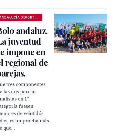
ANDALUCÍA DEPORTIVA
Bolo andaluz.
La juventud
se impone en
el regional de
parejas.
ue tres componentes
e las dos parejas
inalistas en 1ª
ategoría fuesen
enores de veintidós
ños, es un prueba más
e que...