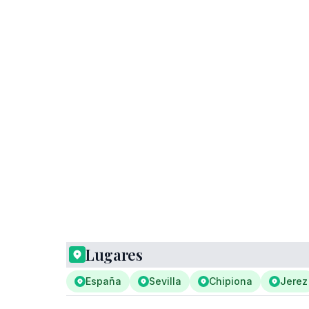
Lugares
España
Sevilla
Chipiona
Jerez