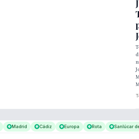
T
d
n
J
M
M
T
Madrid
Cádiz
Europa
Rota
Sanlúcar d