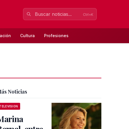
Ctrl+K
ación
Cultura
Profesiones
ás Noticias
TELEVISION
Marina
Bernal, entre