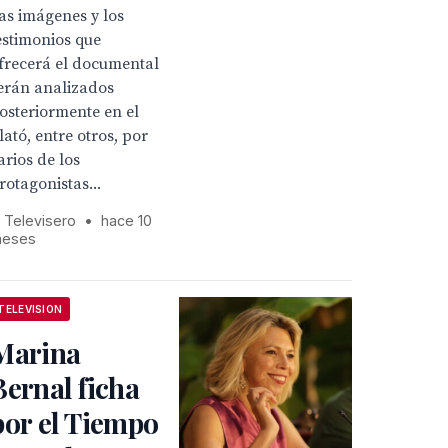
as imágenes y los
estimonios que
frecerá el documental
erán analizados
osteriormente en el
lató, entre otros, por
arios de los
rotagonistas...
l Televisero
•
hace 10
eses
TELEVISION
Marina
Bernal ficha
por el Tiempo