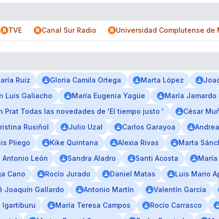
TVE
Canal Sur Radio
Universidad Complutense de 
aría Ruiz
Gloria Camila Ortega
Marta López
Joaq
n Luis Galiacho
María Eugenia Yagüe
María Jamardo
 Prat Todas las novedades de 'El tiempo justo '
César Mu
ristina Rusiñol
Julio Uzal
Carlos Garayoa
Andrea
is Pliego
Kike Quintana
Alexia Rivas
Marta Sánc
 Antonio León
Sandra Aladro
Santi Acosta
María
ga Cano
Rocío Jurado
Daniel Matas
Luis Mario A
é Joaquín Gallardo
Antonio Martín
Valentín García
 Igartiburu
María Teresa Campos
Rocío Carrasco