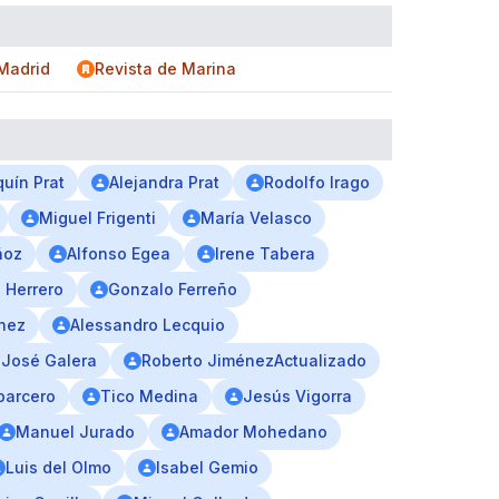
Madrid
Revista de Marina
uín Prat
Alejandra Prat
Rodolfo Irago
Miguel Frigenti
María Velasco
ñoz
Alfonso Egea
Irene Tabera
 Herrero
Gonzalo Ferreño
hez
Alessandro Lecquio
 José Galera
Roberto JiménezActualizado
parcero
Tico Medina
Jesús Vigorra
Manuel Jurado
Amador Mohedano
Luis del Olmo
Isabel Gemio