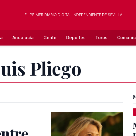
EL PRIMER DIARIO DIGITAL INDEPENDIENTE DE SEVILLA
la
Andalucía
Gente
Deportes
Toros
Comunic
uis Pliego
M
entre