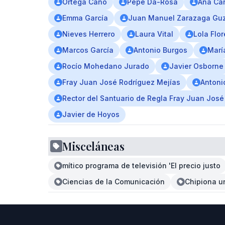
Ortega Cano
Pepe Da-Rosa
Ana Car
Emma García
Juan Manuel Zarazaga Gu
Nieves Herrero
Laura Vital
Lola Flor
Marcos García
Antonio Burgos
Marí
Rocío Mohedano Jurado
Javier Osborne
Fray Juan José Rodríguez Mejías
Antoni
Rector del Santuario de Regla Fray Juan José
Javier de Hoyos
Misceláneas
mítico programa de televisión 'El precio justo
Ciencias de la Comunicación
Chipiona u