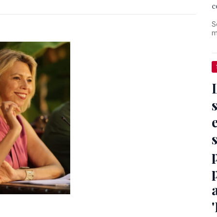
c
S
m