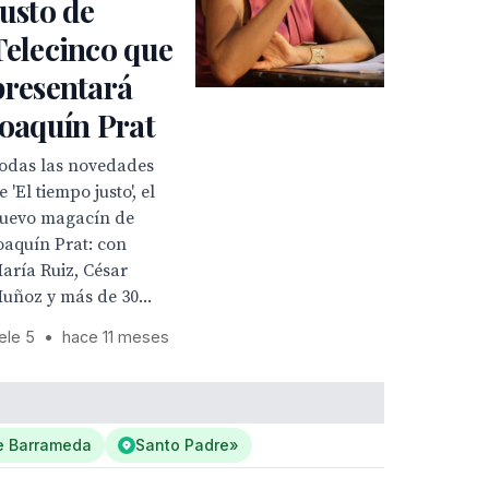
Justo de
Telecinco que
presentará
Joaquín Prat
odas las novedades
e 'El tiempo justo', el
uevo magacín de
oaquín Prat: con
aría Ruiz, César
uñoz y más de 30...
ele 5
•
hace 11 meses
e Barrameda
Santo Padre»