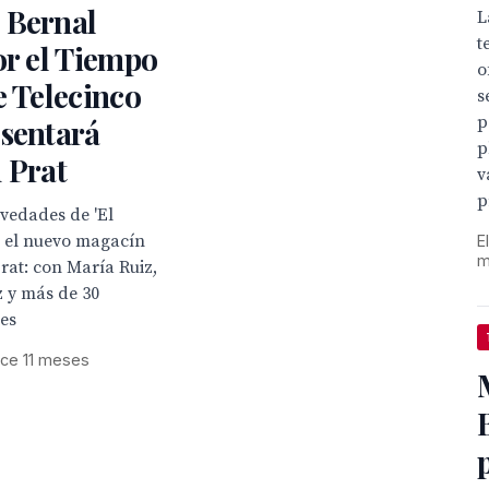
 Bernal
L
t
or el Tiempo
o
e Telecinco
s
p
esentará
p
 Prat
v
p
vedades de 'El
', el nuevo magacín
E
m
rat: con María Ruiz,
 y más de 30
es
ce 11 meses