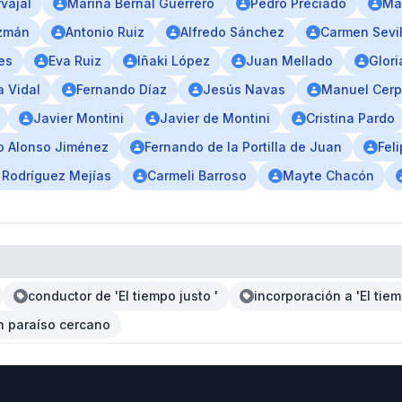
vajal
Marina Bernal Guerrero
Pedro Preciado
Mar
zmán
Antonio Ruiz
Alfredo Sánchez
Carmen Sevil
es
Eva Ruiz
Iñaki López
Juan Mellado
Glor
a Vidal
Fernando Díaz
Jesús Navas
Manuel Cer
Javier Montini
Javier de Montini
Cristina Pardo
o Alonso Jiménez
Fernando de la Portilla de Juan
Fel
 Rodríguez Mejías
Carmeli Barroso
Mayte Chacón
conductor de 'El tiempo justo '
incorporación a 'El tie
n paraíso cercano