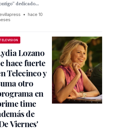
ontigo” dedicado...
evillapress
•
hace 10
eses
TELEVISION
Lydia Lozano
se hace fuerte
en Telecinco y
suma otro
programa en
prime time
además de
'De Viernes'