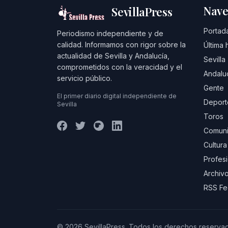
Nave
SevillaPress
Portad
Periodismo independiente y de
calidad. Informamos con rigor sobre la
Última 
actualidad de Sevilla y Andalucía,
Sevilla
comprometidos con la veracidad y el
Andalu
servicio público.
Gente
El primer diario digital independiente de
Deport
Sevilla
Toros
Comuni
Cultura
Profes
Archivo
RSS F
© 2026 SevillaPress. Todos los derechos reserva