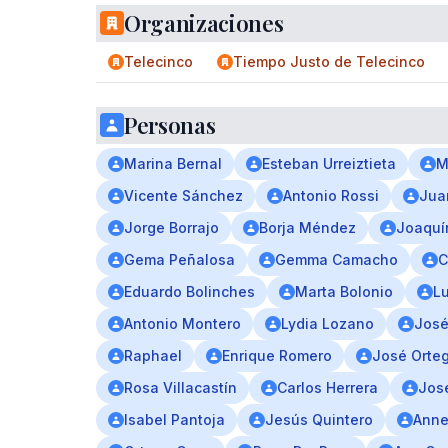
Organizaciones
Telecinco
Tiempo Justo de Telecinco
Personas
Marina Bernal
Esteban Urreiztieta
M
Vicente Sánchez
Antonio Rossi
Jua
Jorge Borrajo
Borja Méndez
Joaquín
Gema Peñalosa
Gemma Camacho
C
Eduardo Bolinches
Marta Bolonio
Lu
Antonio Montero
Lydia Lozano
José
Raphael
Enrique Romero
José Orte
Rosa Villacastín
Carlos Herrera
Jos
Isabel Pantoja
Jesús Quintero
Anne