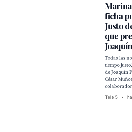
Marina
ficha p
Justo d
que pr
Joaquín
Todas las no
tiempo justo
de Joaquín P
César Muñoz
colaborador
Tele 5
•
ha