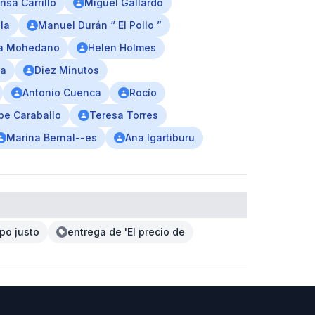
isa Carrillo
Miguel Gallardo
la
Manuel Durán “ El Pollo ”
ia Mohedano
Helen Holmes
pa
Diez Minutos
Antonio Cuenca
Rocío
ipe Caraballo
Teresa Torres
Marina Bernal--es
Ana Igartiburu
mpo justo
entrega de 'El precio de