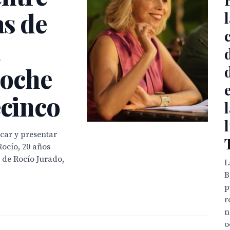
as de
noche
ecinco
car y presentar
Rocío, 20 años
e de Rocío Jurado,
L
B
p
r
n
o