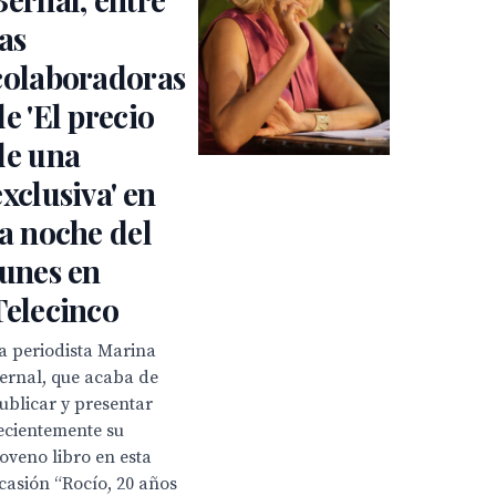
las
colaboradoras
de 'El precio
de una
exclusiva' en
la noche del
lunes en
Telecinco
a periodista Marina
ernal, que acaba de
ublicar y presentar
ecientemente su
oveno libro en esta
casión “Rocío, 20 años