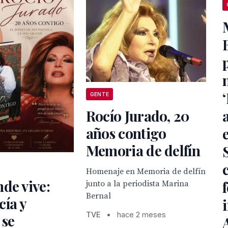
GENTE
Rocío Jurado, 20
años contigo
Memoria de delfín
Homenaje en Memoria de delfín
de vive:
junto a la periodista Marina
Bernal
ía y
TVE
•
hace 2 meses
 se