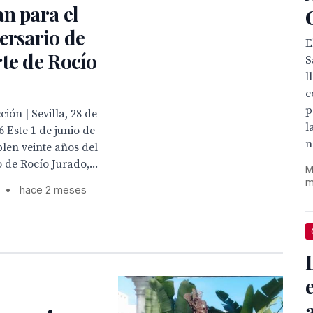
n para el
ersario de
E
te de Rocío
S
l
c
p
ión | Sevilla, 28 de
l
 Este 1 de junio de
n
len veinte años del
 de Rocío Jurado,...
M
m
•
hace 2 meses