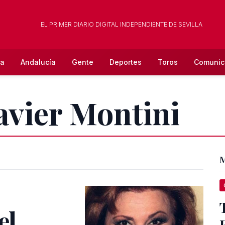
EL PRIMER DIARIO DIGITAL INDEPENDIENTE DE SEVILLA
la
Andalucía
Gente
Deportes
Toros
Comunic
Javier Montini
M
el