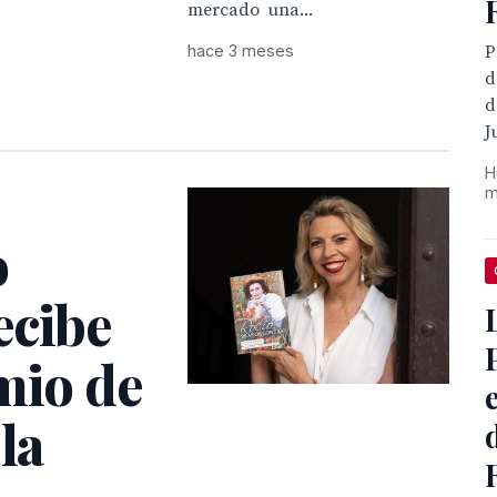
mercado una...
hace 3 meses
P
d
d
J
H
m
o
ecibe
mio de
la