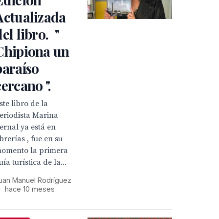
Actualizada
del libro. "
Chipiona un
paraíso
cercano ".
ste libro de la
eriodista Marina
ernal ya está en
ibrerías , fue en su
omento la primera
uía turística de la...
uan Manuel Rodríguez
•
hace 10 meses