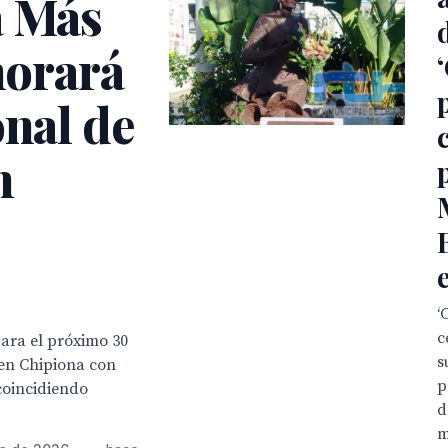
a Más
orará
onal de
n
‘
c
ara el próximo 30
s
en Chipiona con
p
coincidiendo
d
m