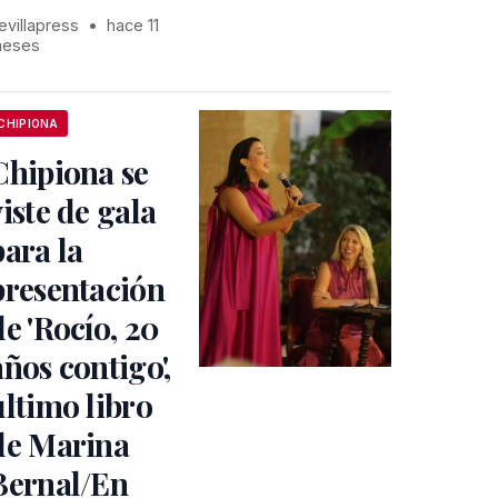
evillapress
•
hace 11
eses
CHIPIONA
Chipiona se
viste de gala
para la
presentación
de 'Rocío, 20
años contigo',
último libro
de Marina
Bernal/En