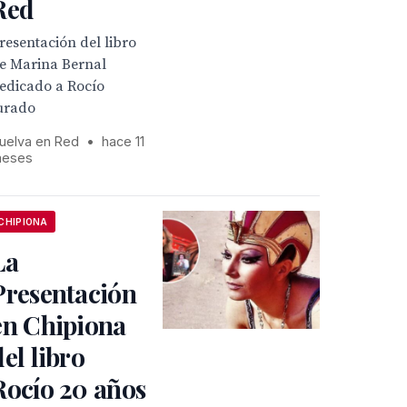
Red
resentación del libro
e Marina Bernal
edicado a Rocío
urado
uelva en Red
•
hace 11
eses
CHIPIONA
La
Presentación
en Chipiona
del libro
Rocío 20 años