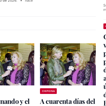
o de 2026.
•
hace
S
m
CHIPIONA
nando y el
A cuarenta días del