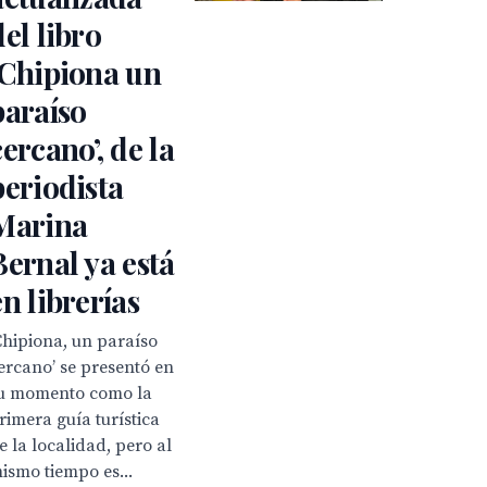
del libro
‘Chipiona un
paraíso
cercano’, de la
periodista
Marina
Bernal ya está
en librerías
Chipiona, un paraíso
ercano’ se presentó en
u momento como la
rimera guía turística
e la localidad, pero al
ismo tiempo es...