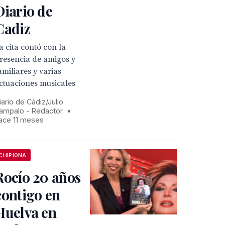
Diario de
Cadiz
a cita contó con la
resencia de amigos y
amiliares y varias
ctuaciones musicales
iario de Cádiz/Julio
ampalo - Redactor
•
ace 11 meses
CHIPIONA
Rocío 20 años
contigo en
Huelva en