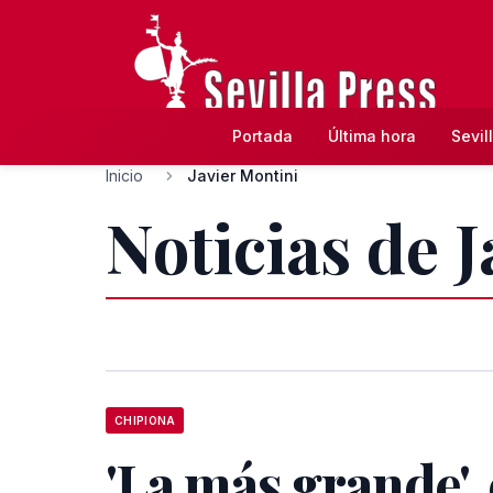
Portada
Última hora
Sevil
Inicio
Javier Montini
Noticias de 
CHIPIONA
'La más grande', 