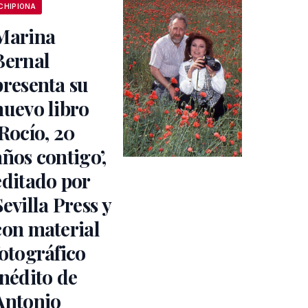
CHIPIONA
Marina
Bernal
presenta su
nuevo libro
‘Rocío, 20
años contigo’,
editado por
Sevilla Press y
con material
fotográfico
inédito de
Antonio