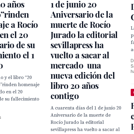
20 años
1 de junio 20
o”rinden
Aniversario de la
je a Rocío
muerte de Rocío
L
en el 20
Jurado la editorial
p
ario de su
sevillapress ha
f
a
iento el 1
vuelto a sacar al
D
o
mercado una
S
h
nueva edición del
 y el libro “20
libro 20 años
o”rinden homenaje
do en el 20
contigo
de su fallecimiento
A cuarenta días del 1 de junio 20
Aniversario de la muerte de
s
Rocío Jurado la editorial
sevillapress ha vuelto a sacar al