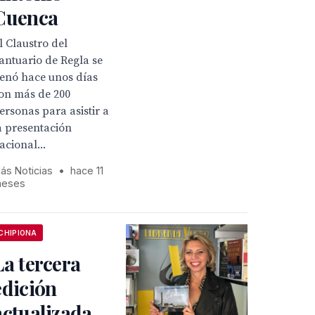
Cuenca
l Claustro del
antuario de Regla se
lenó hace unos días
on más de 200
ersonas para asistir a
a presentación
acional...
ás Noticias
•
hace 11
eses
CHIPIONA
La tercera
edición
actualizada