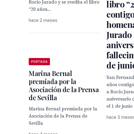
libro “
Rocio Jurado y se reedita el libro
“20 años...
contig
hace 2 meses
homena
Jurado 
anivers
fallecim
de juni
PORTADA
Marina Bernal
San Fernando
premiada por la
años contig
Asociación de la Prensa
a Rocío Jura
de Sevilla
aniversario 
el 1 de junio
Marina Bernal premiada por la
Asociación de la Prensa de
hace 3 mese
Sevilla