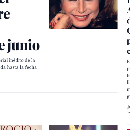
re
e junio
ial inédito de la
E
ada hasta la fecha
p
B
l
m
g
J