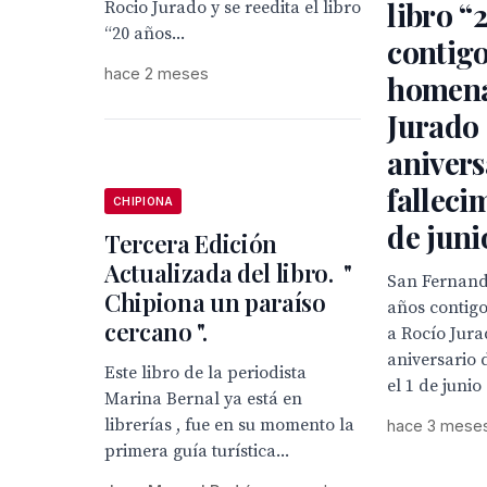
libro “
Rocio Jurado y se reedita el libro
“20 años...
contig
hace 2 meses
homena
Jurado 
anivers
fallecim
CHIPIONA
de juni
Tercera Edición
Actualizada del libro. "
San Fernando
Chipiona un paraíso
años contig
cercano ".
a Rocío Jura
aniversario 
Este libro de la periodista
el 1 de junio
Marina Bernal ya está en
librerías , fue en su momento la
hace 3 mese
primera guía turística...