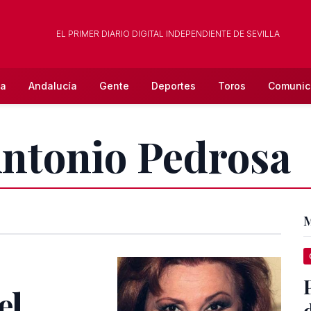
EL PRIMER DIARIO DIGITAL INDEPENDIENTE DE SEVILLA
la
Andalucía
Gente
Deportes
Toros
Comunic
Antonio Pedrosa
M
el