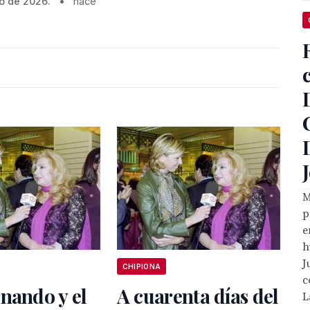
o de 2026.
•
hace
M
p
e
h
J
CHIPIONA
c
nando y el
A cuarenta días del
L