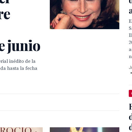
re
E
S
l
e junio
2
a
n
ial inédito de la
J
ada hasta la fecha