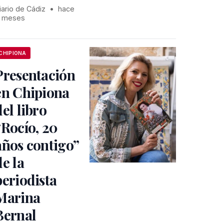
iario de Cádiz
•
hace
1 meses
CHIPIONA
Presentación
en Chipiona
del libro
“Rocío, 20
años contigo”
de la
periodista
Marina
Bernal