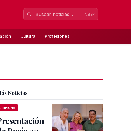
Ctrl+K
ación
Cultura
Profesiones
ás Noticias
CHIPIONA
Presentación
de Rocío 20