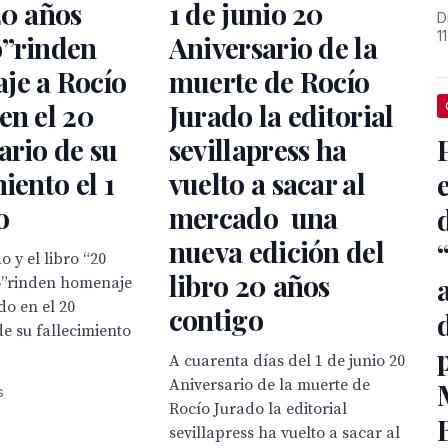
20 años
1 de junio 20
D
1
o”rinden
Aniversario de la
je a Rocío
muerte de Rocío
en el 20
Jurado la editorial
ario de su
sevillapress ha
iento el 1
vuelto a sacar al
o
mercado una
nueva edición del
 y el libro “20
libro 20 años
o”rinden homenaje
do en el 20
contigo
de su fallecimiento
A cuarenta días del 1 de junio 20
Aniversario de la muerte de
s
Rocío Jurado la editorial
sevillapress ha vuelto a sacar al