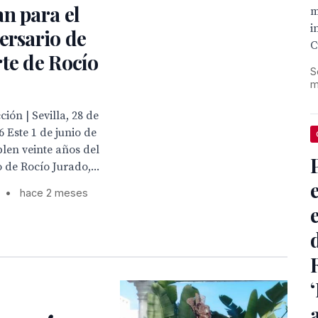
n para el
m
i
ersario de
C
te de Rocío
S
m
ión | Sevilla, 28 de
 Este 1 de junio de
len veinte años del
 de Rocío Jurado,...
•
hace 2 meses