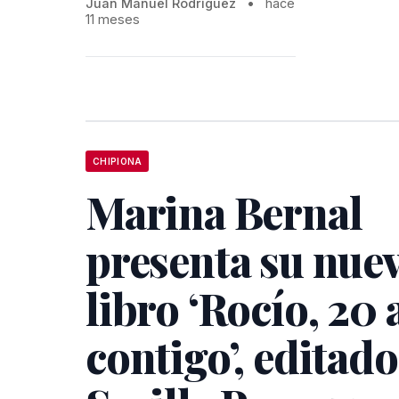
Juan Manuel Rodríguez
•
hace
11 meses
CHIPIONA
Marina Bernal
presenta su nue
libro ‘Rocío, 20
contigo’, editad