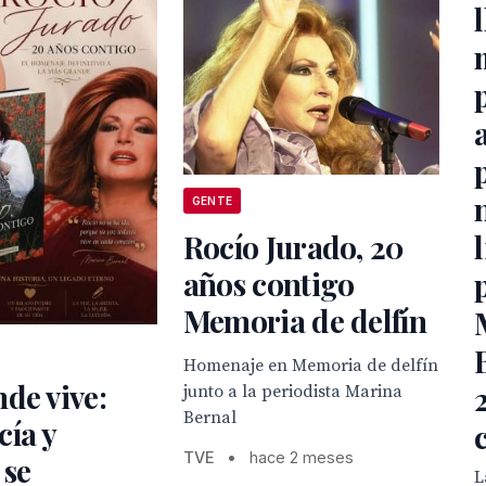
a
GENTE
Rocío Jurado, 20
años contigo
Memoria de delfín
Homenaje en Memoria de delfín
de vive:
junto a la periodista Marina
Bernal
ía y
TVE
•
hace 2 meses
 se
L