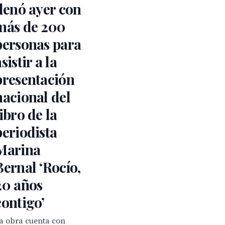
llenó ayer con
más de 200
personas para
sistir a la
presentación
nacional del
libro de la
periodista
Marina
Bernal ‘Rocío,
20 años
contigo’
a obra cuenta con