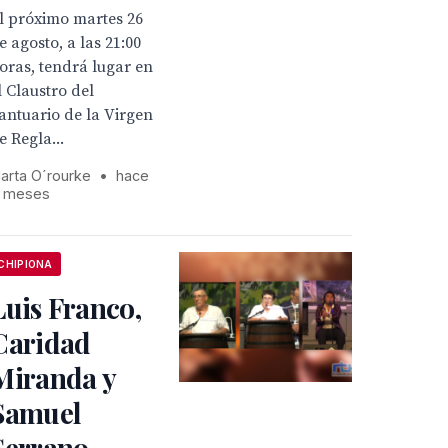
l próximo martes 26
e agosto, a las 21:00
oras, tendrá lugar en
l Claustro del
antuario de la Virgen
e Regla...
arta O´rourke
•
hace
1 meses
CHIPIONA
Luis Franco,
Caridad
Miranda y
Samuel
Serrano