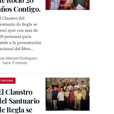
años Contigo.
l Claustro del
antuario de Regla se
lenó ayer con más de
00 personas para
sistir a la presentación
acional del libro...
uan Manuel Rodríguez
•
hace 11 meses
CHIPIONA
El Claustro
del Santuario
de Regla se