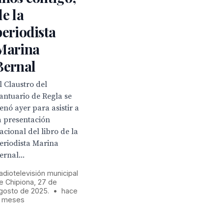
de la
periodista
Marina
Bernal
l Claustro del
antuario de Regla se
lenó ayer para asistir a
a presentación
acional del libro de la
eriodista Marina
ernal...
adiotelevisión municipal
e Chipiona, 27 de
gosto de 2025.
•
hace
1 meses