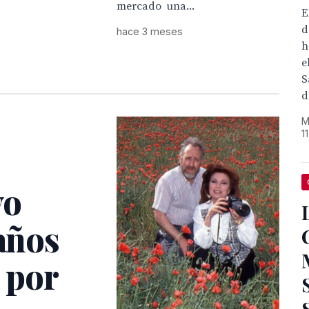
mercado una...
E
d
hace 3 meses
h
e
S
d
M
1
vo
 años
o por