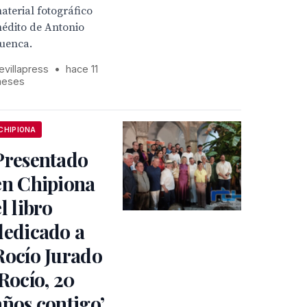
aterial fotográfico
nédito de Antonio
uenca.
evillapress
•
hace 11
eses
CHIPIONA
Presentado
en Chipiona
el libro
dedicado a
Rocío Jurado
‘Rocío, 20
años contigo’,