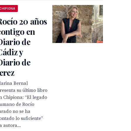
CHIPIONA
Rocío 20 años
contigo en
Diario de
Cádiz y
Diario de
Jerez
arina Bernal
resenta su último libro
n Chipiona: “El legado
umano de Rocío
urado no se ha
ontado lo suficiente”
a autora...