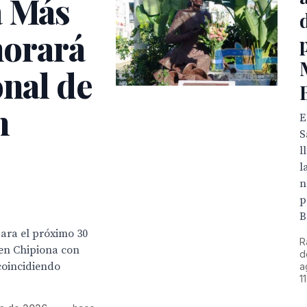
a Más
orará
onal de
n
E
S
l
l
n
p
B
ara el próximo 30
R
en Chipiona con
d
coincidiendo
a
1