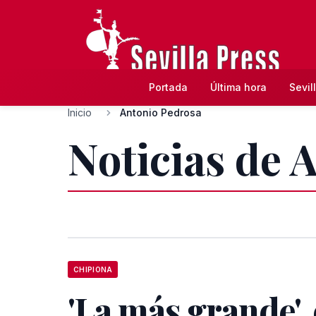
Portada
Última hora
Sevil
Inicio
Antonio Pedrosa
Noticias de 
CHIPIONA
'La más grande', 