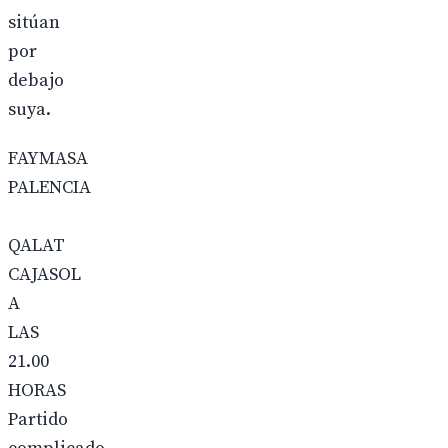
sitúan
por
debajo
suya.
FAYMASA
PALENCIA
QALAT
CAJASOL
A
LAS
21.00
HORAS
Partido