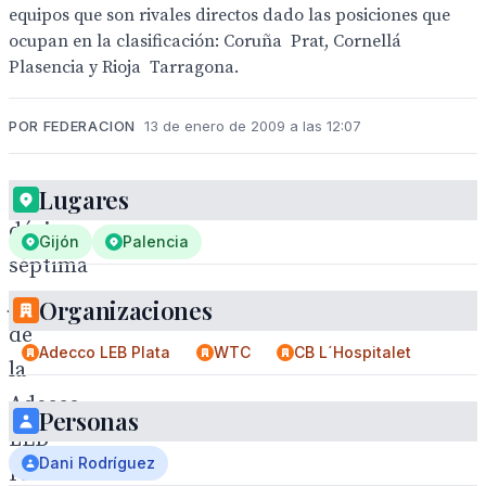
equipos que son rivales directos dado las posiciones que
ocupan en la clasificación: Coruña  Prat, Cornellá 
Plasencia y Rioja  Tarragona.
POR FEDERACION
13 de enero de 2009 a las 12:07
Esta
Lugares
décimo
Gijón
Palencia
séptima
jornada
Organizaciones
de
Adecco LEB Plata
WTC
CB L´Hospitalet
la
Adecco
Personas
LEB
Dani Rodríguez
Plata